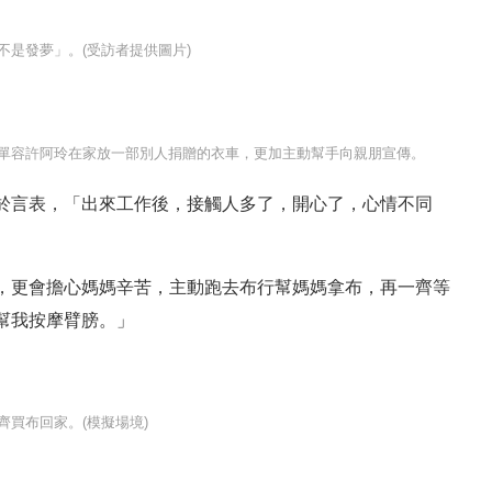
是發夢」。(受訪者提供圖片)
單容許阿玲在家放一部別人捐贈的衣車，更加主動幫手向親朋宣傳。
於言表，「出來工作後，接觸人多了，開心了，心情不同
，更會擔心媽媽辛苦，主動跑去布行幫媽媽拿布，再一齊等
幫我按摩臂膀。」
買布回家。(模擬場境)