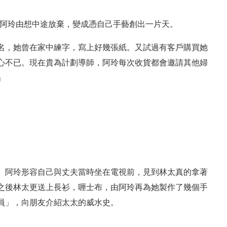
。幾年間阿玲由想中途放棄，變成憑自己手藝創出一片天。
名，她曾在家中練字，寫上好幾張紙。又試過有客戶購買她
心不已。現在貴為計劃導師，阿玲每次收貨都會邀請其他婦
」
。阿玲形容自己與丈夫當時坐在電視前，見到林太真的拿著
之後林太更送上長衫，喱士布，由阿玲再為她製作了幾個手
員」，向朋友介紹太太的威水史。