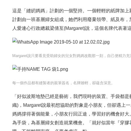
這是「縫紉媽媽」計劃的一個堅持。一個輕輕的紙牌加上
計劃由一班基層婦女組成，她們利用廢棄領帶、紙及布，
人愛連心行政總裁梁倩亙(Margaret)說，這個名牌代
Margaret說只要看見受助婦女的兒女對媽媽改觀那一刻，自己便精力
每一個作品都有縫製者的親筆簽名，名牌雖輕，卻蘊含深意。
「好似波斯地墊已經是藝術，我們現時的裝置、手袋都是藝
織)，Margaret說最初想協助的對象是小朋友，但卻
媽媽撐得著個能量，小朋友行回正途，學習好的機會好大。」
為手袋，為基層婦女創造就業機會。「就好似當年『穿膠花』