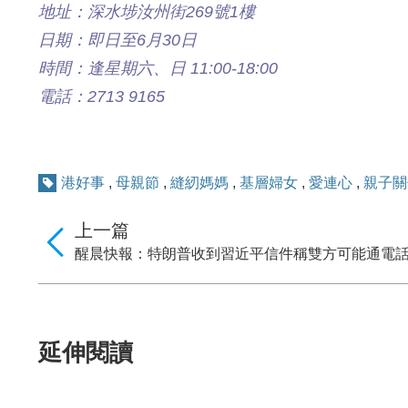
地址：深水埗汝州街269號1樓
日期：即日至6月30日
時間：逢星期六、日 11:00-18:00
電話：2713 9165
港好事
,
母親節
,
縫紉媽媽
,
基層婦女
,
愛連心
,
親子關
上一篇
醒晨快報：特朗普收到習近平信件稱雙方可能通電
延伸閱讀