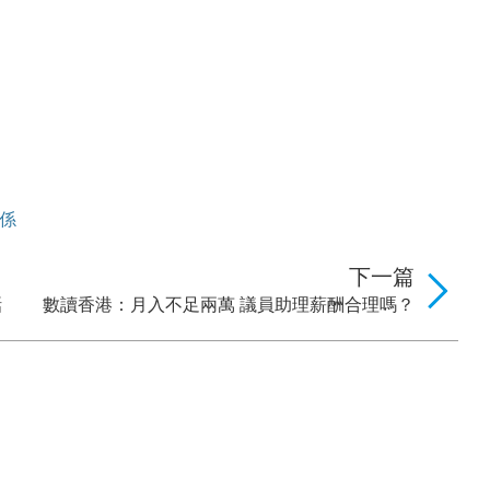
係
下一篇
話
數讀香港：月入不足兩萬 議員助理薪酬合理嗎？