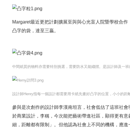
Margaret最近更把計劃擴展至與與心光盲人院暨學校
凸字的袋，達至三贏。
中間紙質的物料亦需要特別挑選，需要防水又能縐摺。是設計師及一班
設計師Henry指每一個設計都需要用卡紙先畫好凸字的位置，小小的
參與是次創作的設計師李漢南坦言，社會低估了這班社會
於商業設計，李稱，今次能把藝術帶進社區，顯得更有意
細，距離都有限制」。但他認為社會上不同的機構，應進