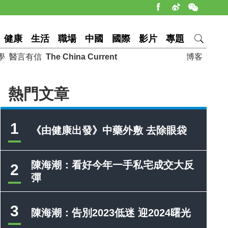
健康
生活
職場
中國
國際
影片
專題
學
醫言有信
The China Current
博客
熱門文章
1
《由健康出發》中藥外敷 去除眼袋
陳海潮：看好今年一手私宅成交大反
2
彈
3
陳海潮：告別2023低迷 迎2024曙光