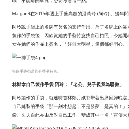
職，不能離開家庭，必要考慮這一點。
Margaret在2015年遇上手藝高超的潘萬玲 (阿玲) 
阿玲說手袋上的名牌有莫名的支持作用。為了名牌上的簽
製作的手袋後，因欣賞她的手藝特意找自己拍照，令她開
女在她們的作品上簽名，「好似大明星，個個都好開心。
每個手袋都是具有香港特色。
林鄭拿自己製作手袋 阿玲：「老公、兒子視我為驕傲」
阿玲製作的手袋，就連特首林鄭月娥都帶著出席回歸晚宴
自己縫製的手袋「那一刻才想起，不是發夢，是真的！」
袋。丈夫自此亦由反對自己工作，變成其中一名「宣傳大