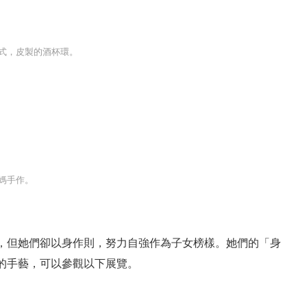
式，皮製的酒杯環。
媽手作。
，但她們卻以身作則，努力自強作為子女榜樣。她們的「身
的手藝，可以參觀以下展覽。