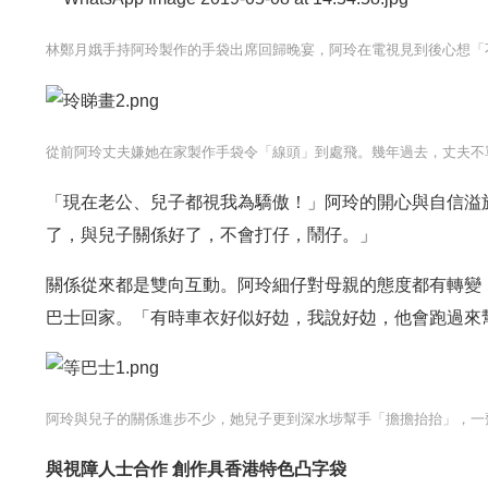
林鄭月娥手持阿玲製作的手袋出席回歸晚宴，阿玲在電視見到後心想「不
從前阿玲丈夫嫌她在家製作手袋令「線頭」到處飛。幾年過去，丈夫不
「現在老公、兒子都視我為驕傲！」阿玲的開心與自信溢
了，與兒子關係好了，不會打仔，鬧仔。」
關係從來都是雙向互動。阿玲細仔對母親的態度都有轉變
巴士回家。「有時車衣好似好攰，我說好攰，他會跑過來
阿玲與兒子的關係進步不少，她兒子更到深水埗幫手「擔擔抬抬」，一齊
與視障人士合作 創作具香港特色凸字袋