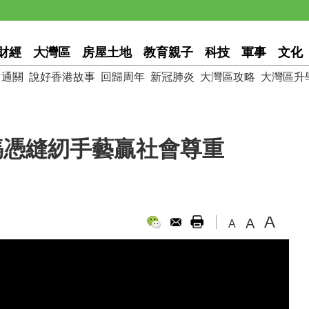
財經
大灣區
房屋土地
教育親子
科技
軍事
文化
通關
說好香港故事
回歸周年
新冠肺炎
大灣區攻略
大灣區升
媽媽憑縫紉手藝贏社會尊重
A
A
A