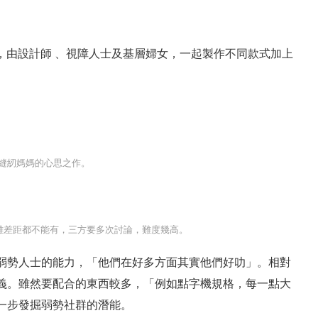
合作，由設計師 、視障人士及基層婦女，一起製作不同款式加上
縫紉媽媽的心思之作。
距離差距都不能有，三方要多次討論，難度幾高。
弱勢人士的能力，「他們在好多方面其實他們好叻」。相對
義。雖然要配合的東西較多，「例如點字機規格，每一點大
一步發掘弱勢社群的潛能。