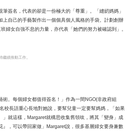
親筆簽名，代表的卻是一份極大的「尊重」。「縫紉媽媽」
加上自己的手藝製作出一個個具個人風格的手袋。計劃創辦
表著這班婦女自強不息的力量，亦代表「她們的努力被確認到」。
充沛繼續推動工作。
術。每個婦女都值得簽名！」作為一間NGO(非政府組
遇上一名校長語重心長地對她說，要幫兒童一定要幫媽媽，「如果
就這樣，Margaret就構思收集舊領呔，將其「變身」成
，可以帶回家做」Margaret說，很多基層婦女要身兼數