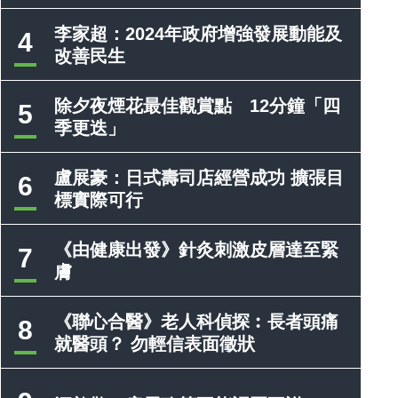
李家超：2024年政府增強發展動能及
4
改善民生
除夕夜煙花最佳觀賞點 12分鐘「四
5
季更迭」
盧展豪：日式壽司店經營成功 擴張目
6
標實際可行
《由健康出發》針灸刺激皮層達至緊
7
膚
《聯心合醫》老人科偵探︰長者頭痛
8
就醫頭？ 勿輕信表面徵狀