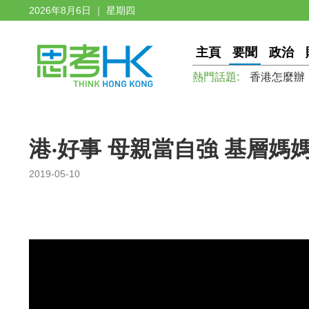
2026年8月6日 ｜ 星期四
主頁
要聞
政治
熱門話題:
香港怎麼辦
港‧好事 母親當自強 基層
2019-05-10