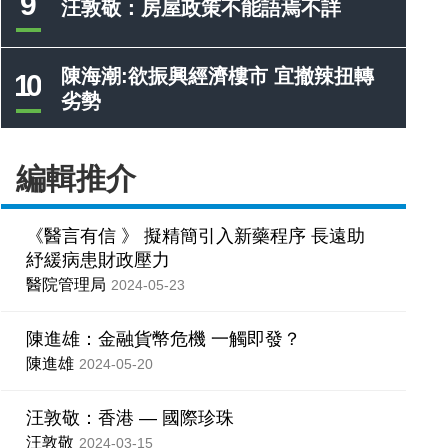
9
汪敦敬：房屋政策不能語焉不詳
陳海潮:欲振興經濟樓市 宜撤辣扭轉
10
劣勢
編輯推介
《醫言有信 》 擬精簡引入新藥程序 長遠助
紓緩病患財政壓力
醫院管理局
2024-05-23
陳進雄：金融貨幣危機 一觸即發？
陳進雄
2024-05-20
汪敦敬：香港 — 國際珍珠
汪敦敬
2024-03-15