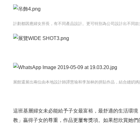
計劃都因應婦女所長，有不同產品設計。更可特別為公司設計出不同款
展館還展出兩位由本地設計師譚慧瑜和李加林的拼貼作品，結合縫紉媽
這班基層婦女未必能給予子女最富裕，最舒適的生活環境
教」贏得子女的尊重，作品更屢奪獎項。如果想欣賞她們