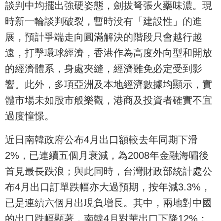
談判中均擺出強硬姿態，劍拔弩張火藥味濃。現
時新一輪談判破裂，暫時没有「建設性」的進
展，預計爭端走向圓滿解決的階段只會越行越
遠，打擊環球經濟，香港作為高度外向型和開放
的經濟體系，身處夾縫，經濟難免必定受到影
響。此外，多項亞洲及本地經濟數據均顯示，實
體市場未如股市般樂觀，港商及投資者確實不宜
過度憧憬。
近日南韓政府公布4月出口額較去年同期下滑
2%，已連續五個月衰減，為2008年金融海嘯後
首見最長跌浪；與此同時，台灣財政部統計處公
布4月出口訂單跌幅亦大過預期，按年減3.3%，
已是連續六個月出現負增長。其中，兩地對中國
的出口跌幅顯著，南韓4月對華出口下降12%；