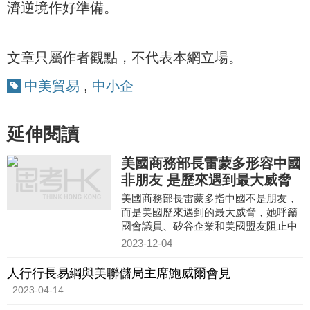
濟逆境作好準備。
文章只屬作者觀點，不代表本網立場。
中美貿易
,
中小企
延伸閱讀
美國商務部長雷蒙多形容中國
非朋友 是歷來遇到最大威脅
美國商務部長雷蒙多指中國不是朋友，
而是美國歷來遇到的最大威脅，她呼籲
國會議員、矽谷企業和美國盟友阻止中
國獲得對國家安全至關重要的半導體和
2023-12-04
尖端技術。雷蒙多在加州
人行行長易綱與美聯儲局主席鮑威爾會見
2023-04-14