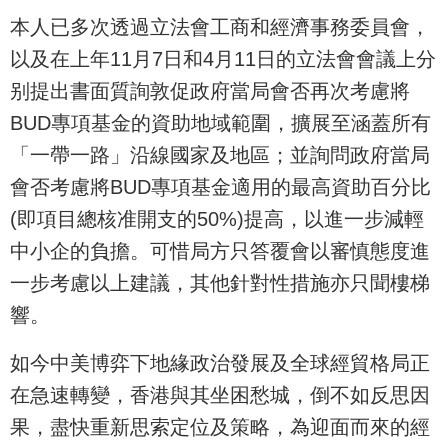
本人已多次透過立法會工商和經濟事務委員會，
以及在上年11月7日和4月11日的立法會會議上分
别提出書面質詢敦促政府當局會否再次考慮將
BUD專項基金的資助地域範圍，擴展至涵蓋所有
「一帶一路」沿線國家及地區；並詢問政府當局
會否考慮將BUD專項基金適用的最高資助百分比
(即項目總核准開支的50%)提高，以進一步減輕
中小企的負擔。可惜局方只答覆會以審慎態度進
一步考慮以上建議，其他針對性措施亦只聞樓梯
響。
如今中美博弈下地緣政治發展及全球經貿格局正
在急速轉變，香港與其坐困愁城，倒不如反思因
果，盡快重新思索定位及策略，為迎面而來的經