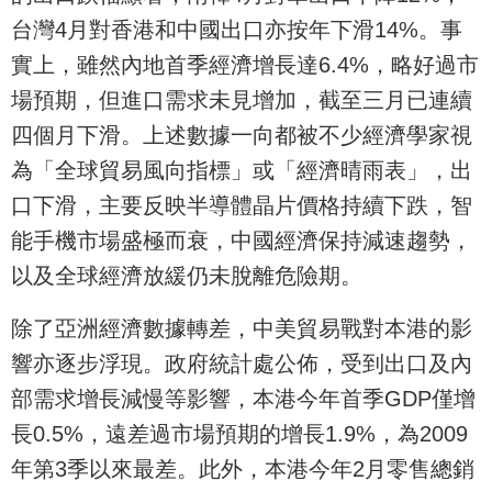
台灣4月對香港和中國出口亦按年下滑14%。事
實上，雖然內地首季經濟增長達6.4%，略好過市
場預期，但進口需求未見增加，截至三月已連續
四個月下滑。上述數據一向都被不少經濟學家視
為「全球貿易風向指標」或「經濟晴雨表」，出
口下滑，主要反映半導體晶片價格持續下跌，智
能手機市場盛極而衰，中國經濟保持減速趨勢，
以及全球經濟放緩仍未脫離危險期。
除了亞洲經濟數據轉差，中美貿易戰對本港的影
響亦逐步浮現。政府統計處公佈，受到出口及內
部需求增長減慢等影響，本港今年首季GDP僅增
長0.5%，遠差過市場預期的增長1.9%，為2009
年第3季以來最差。此外，本港今年2月零售總銷