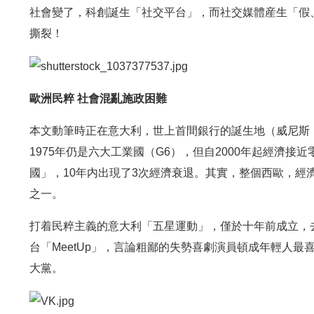
社會變了，科創誕生「社交平台」，而社交媒體産生「假
撕裂！
歐洲民粹 社會混亂施政困難
本文動筆時正在意大利，世上首間銀行的誕生地（威尼斯，
1975年仍是六大工業國（G6），但自2000年起經濟接近
國」，10年内出現了3次經濟衰退。其實，整個西歐，經
之一。
打着民粹主義的意大利「五星運動」，僅於十年前成立，
台「MeetUp」，言論粗鄙的失勢喜劇演員頓成年輕人
大黨。