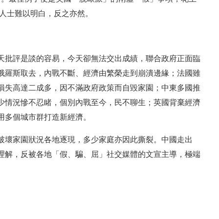
會人士難以明白，反之亦然。
天批評是談的容易，今天卻無法交出成績，聯合政府正面臨
俄羅斯取去，內戰不斷、經濟由繁榮走到崩潰邊緣；法國雖
損失高達二成多，因不滿政府政策而自毀家園；中東多國推
少情況慘不忍睹，個別內戰至今，民不聊生；英國背棄經濟
用多個城市群打造新經濟。
破壞家園狀況各地逐現，多少家庭亦因此撕裂。中國走出
理解，反被各地「假、騙、屈」社交媒體的文宣主導，極端
。