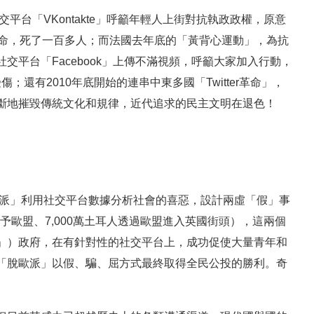
平台「VKontakte」呼籲年輕人上街對抗執政政權，原意
革命，死了一百多人；而法國去年底的「黃背心運動」，為抗
平台「Facebook」上傳不滿視頻，呼籲大家加入行動，
；還有2010年底開始的連串中東多國「Twitter革命」，
斷地摧毀傳統文化和規律，近代追求的民主文明在退色！
歐派」利用社交平台數據分析社會的喜惡，設計兩虛「假」事
予歐盟、7,000萬土耳人透過歐盟進入英國街頭），這兩個
」）政府，在有針對性的社交平台上，成功促使大量青年和
「脫歐派」以假、騙、屈方式最終取得全民公投的勝利。奇