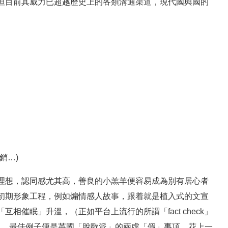
但目前其威力已超越歷史上的各類溝通渠道，現代國與國的
銷…)
理想，認同感尤其高，善良的小羔羊便容易成為別有居心者
初期形象工程，例如煽情感人故事，跟着就是植入式的文宣
催眠」升溫，（正如平台上流行的所謂「fact check」
s」）。最佳例子便是英國「脫歐派」的兩虛「假」事項，花上一