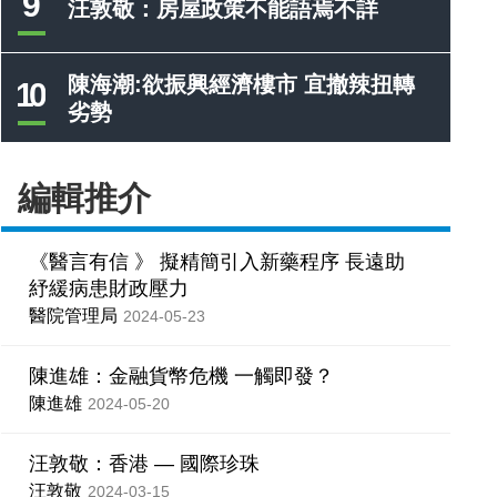
9
汪敦敬：房屋政策不能語焉不詳
陳海潮:欲振興經濟樓市 宜撤辣扭轉
10
劣勢
編輯推介
《醫言有信 》 擬精簡引入新藥程序 長遠助
紓緩病患財政壓力
醫院管理局
2024-05-23
陳進雄：金融貨幣危機 一觸即發？
陳進雄
2024-05-20
汪敦敬：香港 — 國際珍珠
汪敦敬
2024-03-15