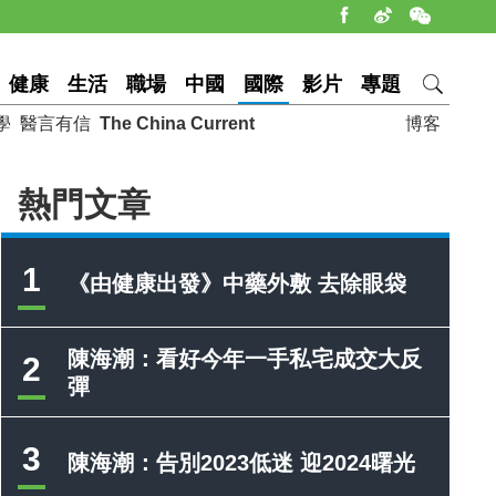
健康
生活
職場
中國
國際
影片
專題
學
醫言有信
The China Current
博客
熱門文章
1
《由健康出發》中藥外敷 去除眼袋
陳海潮：看好今年一手私宅成交大反
2
彈
3
陳海潮：告別2023低迷 迎2024曙光