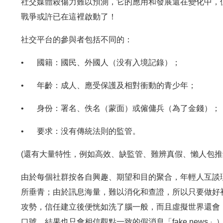
社交媒體殺傷力難以預測，它的應用和發展還在變化中，
戰爭或許已在這裡啟動了！
社交平台的參與者包括不同的：
•
國籍：國民、外國人（没有入境記錄）；
•
年齡：成人、應受保護及相對衝動的青少年；
•
身份：署名、佚名（蒙面）或僱傭兵（為了金錢）；
•
要求：没有傳統法則的監管。
(還有大量特性，例如高效、缺監管、難辨真假、懶人包推
由於每個社群按各自興趣、期望和目的聚合，年輕人互談
所垂青；由於訊息海量，難以消化和查證，所以只要做好
攻勢，信任建立後便恍如洗了腦一般，而且虛擬世界還會「互相
口號，結果也只會相信觀點一致的假消息「fake new