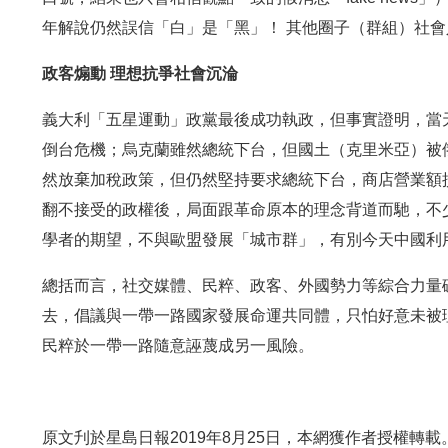
年解說仍然誤信「白」是「黑」！ 其他圈子（群組）社
政客煽動 理想抗爭社會沉淪
義大利「五星運動」政黨最後成功執政，但事實證明，當
倒台危機；烏克蘭雖然總統下台，但國土（克里米亞）被
然放棄加稅政策，但仍然堅持要求總統下台，商店營業額
翻不接受的政權後，局面跟革命原本的理念背道而馳，不
學者的期望，不與歐盟發展「城市群」，有別今天中國利
總括而言，社交媒體、民粹、政客、外國勢力等綜合力量
去，倡議與一帶一路國家發展命運共同體，只怕好意未被
民粹於一帶一路隨意誣蔑成另一風險。
原文刋於星島日報2019年8月25日，本網獲作者授權轉載