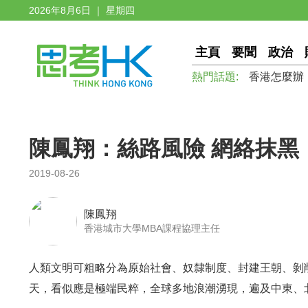
2026年8月6日 ｜ 星期四
主頁
要聞
政治
熱門話題:
香港怎麼辦
陳鳳翔：絲路風險 網絡抹黑
2019-08-26
陳鳳翔
香港城市大學MBA課程協理主任
人類文明可粗略分為原始社會、奴隸制度、封建王朝、剝
天，看似應是極端民粹，全球多地浪潮湧現，遍及中東、