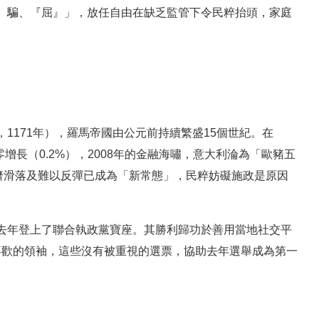
、騙、『屈』」，放任自由在缺乏監管下令民粹抬頭，家庭
1171年），羅馬帝國由公元前持續繁盛15個世紀。在
零增長（0.2%），2008年的金融海嘯，意大利淪為「歐豬五
濟滑落及難以反彈已成為「新常態」，民粹妨礙施政是原因
去年登上了聯合執政黨寶座。其勝利歸功於善用當地社交平
最喜歡的領袖，這些沒有被重視的選票，協助去年選舉成為第一