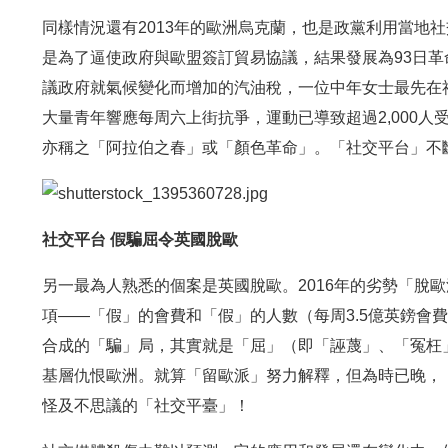
同樣情況還有2013年的歐洲烏克蘭，也是政黨利用當地社交
是為了逼使政府與歐盟簽訂貿易協議，結果發展為93日
議政府就氣候變化而增加的汽油稅，一位中年女士最先在社交
大量青年響應每周六上街抗爭，運動已導致超過2,000人受傷
亦稱之「阿拉伯之春」或「顏色革命」。「社交平台」不
社交平台 假騙屈令英國脫歐
另一最為人熟悉的個案是英國脫歐。2016年的劣勢「脫
項——「假」的會費和「假」的人數（每周3.5億英鎊會費
合成的「騙」局，其實就是「屈」（即「誣蔑」、「冤枉
基層仇恨歐洲。就算「留歐派」努力解釋，但為時已晚，
怪及不思議的「社交平臺」！