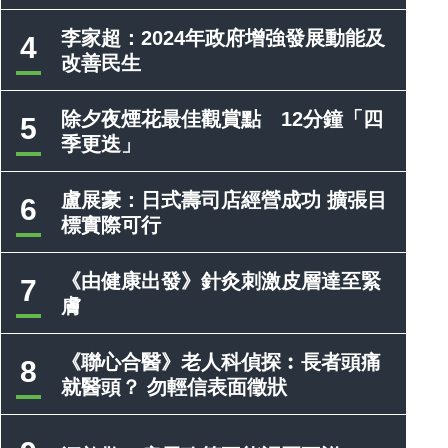
李家超：2024年政府增強發展動能及
4
改善民生
除夕夜煙花最佳觀賞點 12分鐘「四
5
季更迭」
盧展豪：日式壽司店經營成功 擴張目
6
標實際可行
《由健康出發》針灸刺激皮層達至緊
7
膚
《聯心合醫》老人科偵探︰長者頭痛
8
就醫頭？ 勿輕信表面徵狀