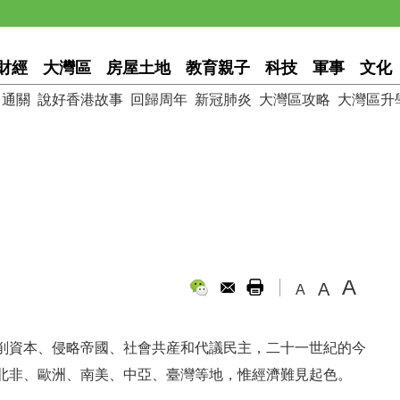
財經
大灣區
房屋土地
教育親子
科技
軍事
文化
通關
說好香港故事
回歸周年
新冠肺炎
大灣區攻略
大灣區升
A
A
A
削資本、侵略帝國、社會共産和代議民主，二十一世紀的今
北非、歐洲、南美、中亞、臺灣等地，惟經濟難見起色。