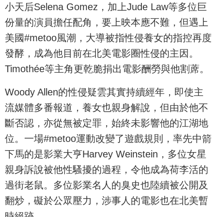
小天后Selena Gomez，加上Jude Law等多位巨
份量的演員擔任配角，要上映本應不難，但遇上
美國#metoo風潮，大導被指性侵養女的指控再度
發酵，成為他目前在北美電影圈性侵的主因。
Timothée等主角更乾脆捐出電影酬勞與他割蓆。
Woody Allen的性侵疑雲其實持續經年，即使主
流媒體多番報道，養女也親身解說，但由於他不
斷否認，亦從無被定罪，始終未影響他的江湖地
位。一場#metoo運動改變了遊戲規則，率先中箭
下馬的是影業大亨Harvey Weinstein，多位女星
親身訴說被他性騷擾的過程，令他成為荷李活的
過街老鼠。多位影業名人的臭史也陸續被公開及
翻炒，礙於公眾壓力，涉事人的電影也在北美暫
時絕跡。