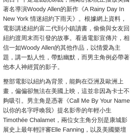
著名導演Woody Allen的新作《A Rainy Day In
New York 情迷紐約下雨天》。根據網上資料，
電影講述紐約富二代到小鎮讀書，偷偷與女友回
紐約渡周末而引發的故事。看過電影宣傳片，相
信一如Woody Allen的其他作品，以情愛為主
題，講一點人性，帶點幽默，而男主角例必帶著
他本人神經質的影子。
整部電影以紐約為背景，能夠在亞洲及歐洲上
畫，偏偏卻無法在美國上映，這並非因為卡士不
夠吸引。男主角是憑著《Call Me By Your Name
以你的名字呼喚我》提名影帝的年輕小生
Timothée Chalamet，兩位女主角分別是康城影
展史上最年輕評審Elle Fanning，以及美國樂壇