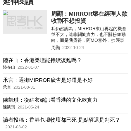
延伸閱讀
周顯：MIRROR壞在經理人欲
收割不想投資
我仍然認為，MIRROR東山再起的機會
並不大，這非關於實力，也不關粉絲動
向，而是我覺得，阿MO意外，抄襲事
件，歸根結底，都是歸因於其經理人慳
周顯
2022-10-24
皮，表示已無心繼續投資下去，而只是
企圖收割，以最快速度去獲取最大利
陸在山：香港樂壇能持續復甦嗎？
潤，這顯然不利於鏡仔們的長期發展。
陸在山
2022-01-07
承言：通街MIRROR廣告是好還是不好
承言
2021-08-31
陳凱琪：從結衣婚訊看香港的文化軟實力
陳凱琪
2021-05-24
讀者投稿：香港乜壇物壇都已死 是點醒還是判死？
2021-03-02