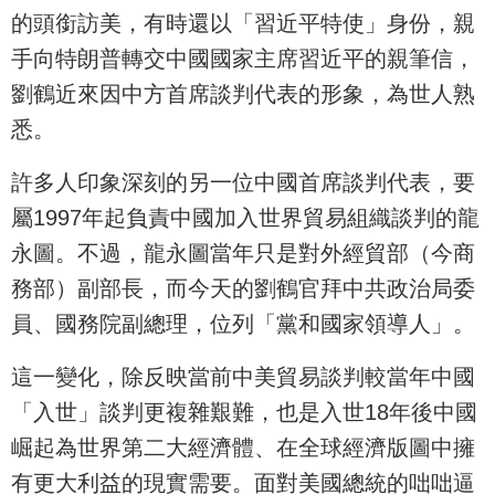
的頭銜訪美，有時還以「習近平特使」身份，親
手向特朗普轉交中國國家主席習近平的親筆信，
劉鶴近來因中方首席談判代表的形象，為世人熟
悉。
許多人印象深刻的另一位中國首席談判代表，要
屬1997年起負責中國加入世界貿易組織談判的龍
永圖。不過，龍永圖當年只是對外經貿部（今商
務部）副部長，而今天的劉鶴官拜中共政治局委
員、國務院副總理，位列「黨和國家領導人」。
這一變化，除反映當前中美貿易談判較當年中國
「入世」談判更複雜艱難，也是入世18年後中國
崛起為世界第二大經濟體、在全球經濟版圖中擁
有更大利益的現實需要。面對美國總統的咄咄逼