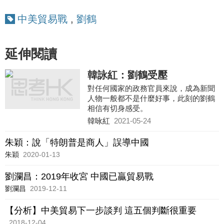
中美貿易戰
,
劉鶴
延伸閱讀
韓詠紅：劉鶴受壓
對任何國家的政務官員來說，成為新聞
人物一般都不是什麼好事，此刻的劉鶴
相信有切身感受。
韓咏紅
2021-05-24
朱穎：說「特朗普是商人」誤導中國
朱穎
2020-01-13
劉瀾昌：2019年收宮 中國已贏貿易戰
劉瀾昌
2019-12-11
【分析】中美貿易下一步談判 這五個判斷很重要
2018-12-04