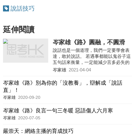
說話技巧
延伸閱讀
岑家雄《路》圓融，不圓滑
說話也是一個道理，我們一定要學會表
達，敢於說話。 若遇事都能以鬼谷子這
五句話來衡量，一定能減少言多必失的
現象，而能一語中的，為人處世也能更
岑家雄
2021-04-04
圓融，卻不圓滑。
岑家雄《路》別為你的「沒教養」，辯解成「說話
直」！
岑家雄
2020-09-20
岑家雄《路》良言一句三冬暖 惡語傷人六月寒
岑家雄
2020-07-05
嚴崇天：網絡主播的育成技巧