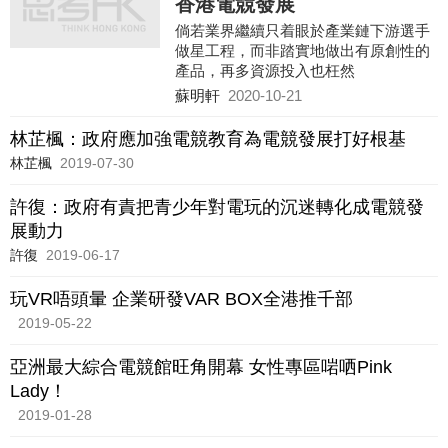
香港電競發展
倘若業界繼續只着眼於產業鏈下游選手
做星工程，而非踏實地做出有原創性的
產品，再多資源投入也枉然
蘇明軒
2020-10-21
林芷楓：政府應加強電競教育為電競發展打好根基
林芷楓
2019-07-30
許復：政府有責把青少年對電玩的沉迷轉化成電競發
展動力
許復
2019-06-17
玩VR唔頭暈 企業研發VAR BOX全港推千部
2019-05-22
亞洲最大綜合電競館旺角開幕 女性專區啱哂Pink
Lady！
2019-01-28