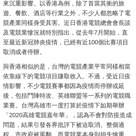
來沉重影響。以香港為例，除了首當其衝的旅
遊、餐飲、酒店等行業之外，不少人都忽略了電
競產業同樣身受其害。近日香港電競總會會長談
及電競業慘況就特別指出，從去年7月開始，直
至最近新冠肺炎疫情，已經有近100個比賽項目
取消或者停辦。
與香港相似的是，台灣的電競產業平常同樣相當
依靠線下的電競項目賺取收入。不過，受近日疫
情影響，不少電競賽事都因為疫情而停辦或延
後，包括鬥陣特攻、英雄聯盟等一系列的電競職
業賽。台灣高雄市一度打算於疫情下如期舉辦
「2020高雄電競嘉年華」，認為不會對防疫造成
問題，結果引發各界批評下被迫取消。整個過
程，市政府被罵翻，而電競業本身則損失慘重。