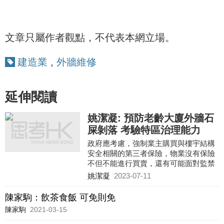
文章只屬作者觀點，不代表本網立場。
建造業
,
外牆維修
延伸閱讀
姚潔凝: 預防老齡大廈外牆石
屎剝落 考驗特區治理能力
政府應考慮，強制業主購買與樓宇結構
安全相關的第三者保險，物業沒有保險
不但不能進行買賣，還有可能面對監禁
等具阻嚇性的罰則，銀行亦不可就有修
姚潔凝
2023-07-11
葺令或驗樓令的物業作抵押借貸，才能
迫令業主在追求物業資產增值短視利益
陳家駒：飲茶食飯 可免則免
的同時，亦要投放資源在長遠的公共安
陳家駒
2021-03-15
全利益之上。