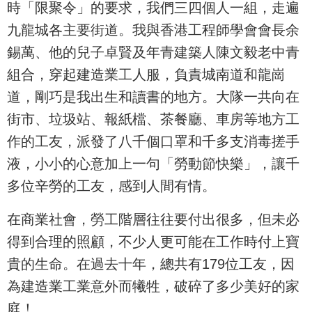
時「限聚令」的要求，我們三四個人一組，走遍
九龍城各主要街道。我與香港工程師學會會長余
錫萬、他的兒子卓賢及年青建築人陳文毅老中青
組合，穿起建造業工人服，負責城南道和龍崗
道，剛巧是我出生和讀書的地方。大隊一共向在
街市、垃圾站、報紙檔、茶餐廳、車房等地方工
作的工友，派發了八千個口罩和千多支消毒搓手
液，小小的心意加上一句「勞動節快樂」，讓千
多位辛勞的工友，感到人間有情。
在商業社會，勞工階層往往要付出很多，但未必
得到合理的照顧，不少人更可能在工作時付上寶
貴的生命。在過去十年，總共有179位工友，因
為建造業工業意外而犧牲，破碎了多少美好的家
庭！