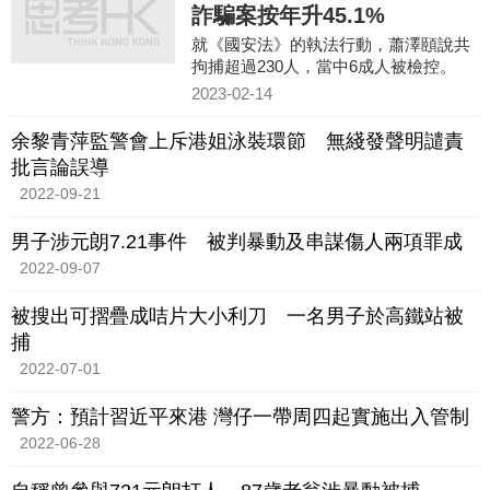
詐騙案按年升45.1%
就《國安法》的執法行動，蕭澤頤說共
拘捕超過230人，當中6成人被檢控。
2023-02-14
余黎青萍監警會上斥港姐泳裝環節 無綫發聲明譴責
批言論誤導
2022-09-21
男子涉元朗7.21事件 被判暴動及串謀傷人兩項罪成
2022-09-07
被搜出可摺疊成咭片大小利刀 一名男子於高鐵站被
捕
2022-07-01
警方：預計習近平來港 灣仔一帶周四起實施出入管制
2022-06-28