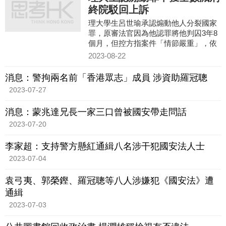
終院駁回上訴
理大學生呂世瑜承認煽動他人分裂國家
罪，原審法官因為他認罪將他判囚3年8
個月，但控方指案件「情節嚴重」，依
例最低刑期是5年，未獲認罪的三分之一
2023-08-22
減刑，呂世瑜上訴到終審法院，終院駁
回他的上訴，呂世瑜要繼續服刑。
消息：警拘兩名前「香港眾志」成員 涉資助羅冠聰
2023-07-27
消息：蒙兆達兄長一家三口曾被國安帶走問話
2023-07-20
李家超：支持警方懸紅通緝八名涉干犯國安法人士
2023-07-04
袁弓夷、郭榮鏗、羅冠聰等八人涉嫌犯《國安法》遭
通緝
2023-07-03