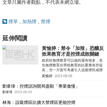
文章只屬作者觀點，不代表本網立場。
煙草
,
加熱煙
,
禁煙
延伸閱讀
黃愉婷：禁令「加辣」恐釀反
效果教育才是控煙成敗關鍵
政府於無煙教育可以做的還有很多，首
先無煙教育在學校教育的比重應有所提
高，另一方面可考慮引入追蹤煙民戒煙
成效或表現的服務，配合教育及獎勵並
黃愉婷
2023-08-08
行的機制，提升計劃成效。
劉韋瑋：控煙諮詢開局盡顯「專業傲慢」
劉韋瑋
2023-08-03
林海：設吸煙區比擴大禁煙區更能控煙