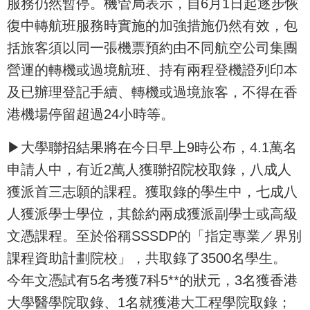
服務仍然暫停。機管局表示，自6月1日起逐步恢
復中轉航班服務時實施的加強措施仍然有效，包
括旅客須以同一張機票預約由不同航空公司集團
營運的轉機或過境航班、持有兩程登機證列印本
及已辦理登記手續、轉機或過境旅客，不得在香
港機場停留超過24小時等。
▶大學聯招結果將在今日早上9時公布，4.1萬名
申請人中，有近2萬人獲聯招院校取錄，八成人
獲派首三志願的課程。獲取錄的學生中，七成八
人獲派學士學位，其餘約兩成獲派副學士或高級
文憑課程。至於俗稱SSSDP的「指定專業／界別
課程資助計劃院校」，共取錄了3500名學生。
今年文憑試有5名考獲7科5**的狀元，3名獲香港
大學醫學院取錄、1名就獲港大工程學院取錄；