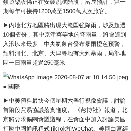
類遊樂設備正在安裝測試階段，當局預計，第一
期每年可接待1200萬至1500萬人次旅客。
▶內地北方地區將出現大範圍強降雨，涉及超過
10個省份，其中京津冀等地的降雨量，將會達到
入汛以來最多，中央氣象台發布暴雨橙色預警，
預料河北、北京、天津等地有大到暴雨，局部地
區一日雨量超過250毫米。
● 國際
▶中美預料最快今個星期六舉行視像會議，討論
首階段貿易協議落實進度。 《彭博社》報道，北
京將要求擴闊會議議程，在會面中加入討論美國
打壓中國通訊程式TikTok和WeChat。美國白宮經