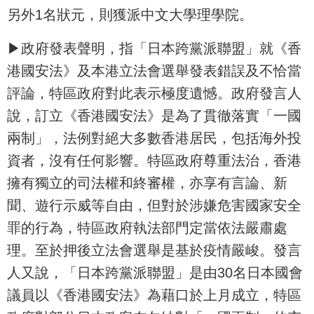
另外1名狀元，則獲派中文大學理學院。
▶政府發表聲明，指「日本跨黨派聯盟」就《香
港國安法》及本港立法會選舉發表錯誤及不恰當
評論，特區政府對此表示極度遺憾。政府發言人
說，訂立《香港國安法》是為了貫徹落實「一國
兩制」，法例對絕大多數香港居民，包括海外投
資者，沒有任何影響。特區政府尊重法治，香港
擁有獨立的司法權和終審權，亦享有言論、新
聞、遊行示威等自由，但對於涉嫌危害國家安全
罪的行為，特區政府執法部門定當依法嚴肅處
理。至於押後立法會選舉是基於疫情嚴峻。發言
人又說，「日本跨黨派聯盟」是由30名日本國會
議員以《香港國安法》為藉口於上月成立，特區