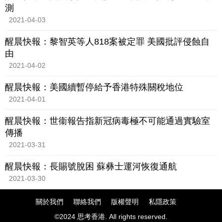
測
2021-04-03
醒晨快報：黎智英等人818案被定罪 美國批評侵蝕自
由
2021-04-02
醒晨快報：美國續暫停給予香港特殊關稅地位
2021-04-01
醒晨快報：世衞報告指新冠病毒極不可能通過實驗室
傳播
2021-03-31
醒晨快報：長賜號脫困 蘇彝士運河恢復通航
2021-03-30
關於我們
聯絡我們
版權聲明
私隱政策
©2024 思考香港. All rights reserved.