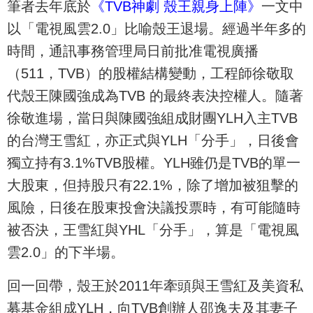
筆者去年底於
《TVB神劇 殼王親身上陣》
一文中
以「電視風雲2.0」比喻殼王退場。經過半年多的
時間，通訊事務管理局日前批准電視廣播
（511，TVB）的股權結構變動，工程師徐敬取
代殼王陳國強成為TVB 的最終表決控權人。隨著
徐敬進場，當日與陳國強組成財團YLH入主TVB
的台灣王雪紅，亦正式與YLH「分手」，日後會
獨立持有3.1%TVB股權。YLH雖仍是TVB的單一
大股東，但持股只有22.1%，除了增加被狙擊的
風險，日後在股東投會決議投票時，有可能隨時
被否決，王雪紅與YHL「分手」，算是「電視風
雲2.0」的下半場。
回一回帶，殼王於2011年牽頭與王雪紅及美資私
募基金組成YLH，向TVB創辦人邵逸夫及其妻子