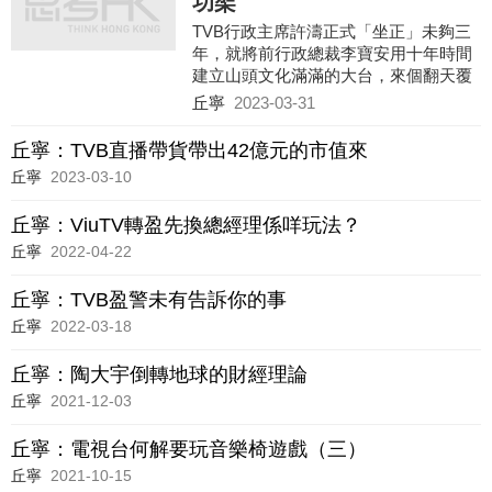
功架
TVB行政主席許濤正式「坐正」未夠三
年，就將前行政總裁李寶安用十年時間
建立山頭文化滿滿的大台，來個翻天覆
地的改變，實在厲害。
丘寧
2023-03-31
丘寧：TVB直播帶貨帶出42億元的市值來
丘寧
2023-03-10
丘寧：ViuTV轉盈先換總經理係咩玩法？
丘寧
2022-04-22
丘寧：TVB盈警未有告訴你的事
丘寧
2022-03-18
丘寧：陶大宇倒轉地球的財經理論
丘寧
2021-12-03
丘寧：電視台何解要玩音樂椅遊戲（三）
丘寧
2021-10-15