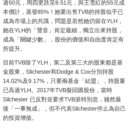
過50元，周四更跌至8.51元，與王雪紅的55元成
本價計，蒸發85%！她要出售TVB的持股似乎已
成為市場上的共識，問題是若然她仍留在YLH，
她在YLH的「聲音」肯定最細，獨立出來持股，
成為「關鍵少數」，股份的價值和自由度肯定有
所提升。
目前TVB除了YLH，第二及第三大的股東都是基
金股東，Slichester和Dodge & Cox分別持股
14.02%及9.17%，只要兩基金「結盟」，持股量
已高過YLH。2017年TVB擬回購股份，當時
Silchester 已反對並要求TVB派特別息，雖然最
後「一事無成」，但不代表Slichester停止為自己
的投資增值。