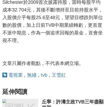
Silchester於2009首次披露持股，當時每股平均
成本32.704元，其後不斷增持至目前持股水平，
入股價介乎每股25.6至48元，望望目標跌到單位
數的股價，加上日前TVB中期業績轉虧，更首度
不派中期息，作為一個追求回報的基金，豈會坐
視不理。
文章只屬作者觀點，不代表本網立場。
電視業
,
無綫
,
tvb
,
王雪紅
延伸閱讀
丘寧：許濤主政TVB三年盡顯