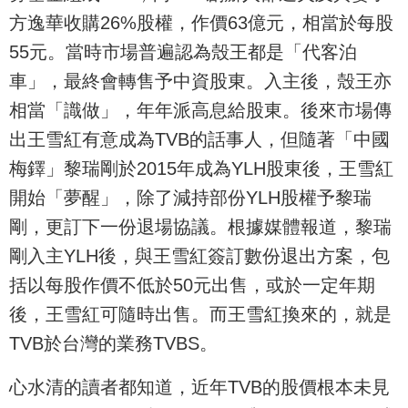
方逸華收購26%股權，作價63億元，相當於每股
55元。當時市場普遍認為殼王都是「代客泊
車」，最終會轉售予中資股東。入主後，殼王亦
相當「識做」，年年派高息給股東。後來市場傳
出王雪紅有意成為TVB的話事人，但隨著「中國
梅鐸」黎瑞剛於2015年成為YLH股東後，王雪紅
開始「夢醒」，除了減持部份YLH股權予黎瑞
剛，更訂下一份退場協議。根據媒體報道，黎瑞
剛入主YLH後，與王雪紅簽訂數份退出方案，包
括以每股作價不低於50元出售，或於一定年期
後，王雪紅可隨時出售。而王雪紅換來的，就是
TVB於台灣的業務TVBS。
心水清的讀者都知道，近年TVB的股價根本未見