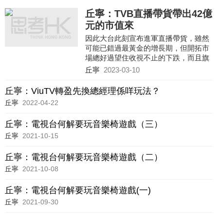
丘寧：TVB直播帶貨帶出42億
元的市值來
因此大台此刻宣布進軍直播帶貨，雖然
可能已錯過最黃金的增長期，但開拓市
場總好過望住收視不止的下跌，而且旗
下藝人在內地的名氣，多少可以為內地
丘寧
2023-03-10
消費者帶來新鮮感。
丘寧：ViuTV轉盈先換總經理係咩玩法？
丘寧
2022-04-22
丘寧：電視台何解要玩音樂椅遊戲（三）
丘寧
2021-10-15
丘寧：電視台何解要玩音樂椅遊戲（二）
丘寧
2021-10-08
丘寧：電視台何解要玩音樂椅遊戲(一)
丘寧
2021-09-30