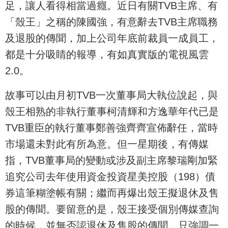
足，讓人看得相當過癮。近日有關TVB主席、有
「殼王」之稱的陳國強，有意辭去TVB主席職務
及退股的傳聞，加上公司年底前裁員一成員工，
都是十分吸睛的報導，有如真實版的電視風雲
2.0。
故事可以由月初TVB一次董事局大執位說起，與
殼王相熟的非執行董事柯清輝和方逸華年代已是
TVB重臣的執行董事鄭善強齊齊宣佈辭任，當時
市場還未對此有所為意。但一星期後，有傳媒
指，TVB董事局的變動或涉及副主席黎瑞剛加緊
追究公司去年使用資金投資星美控股（198）債
券這筆糊塗帳有關；繼而再爆出殼王擬退休及售
股的傳聞。要留意的是，殼王接受個別傳媒查詢
的時候，並無否認退休及售股的傳聞，只強調一