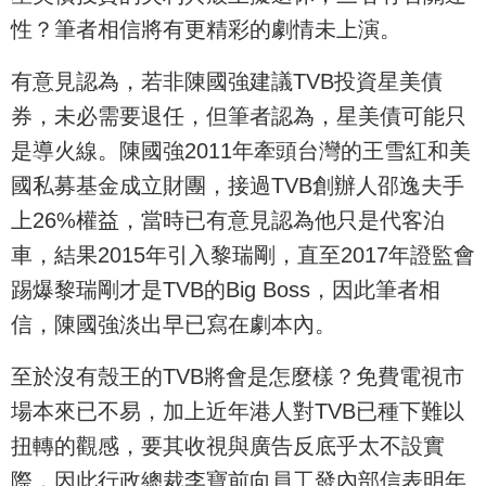
性？筆者相信將有更精彩的劇情未上演。
有意見認為，若非陳國強建議TVB投資星美債
券，未必需要退任，但筆者認為，星美債可能只
是導火線。陳國強2011年牽頭台灣的王雪紅和美
國私募基金成立財團，接過TVB創辦人邵逸夫手
上26%權益，當時已有意見認為他只是代客泊
車，結果2015年引入黎瑞剛，直至2017年證監會
踢爆黎瑞剛才是TVB的Big Boss，因此筆者相
信，陳國強淡出早已寫在劇本內。
至於沒有殼王的TVB將會是怎麼樣？免費電視市
場本來已不易，加上近年港人對TVB已種下難以
扭轉的觀感，要其收視與廣告反底乎太不設實
際，因此行政總裁李寶前向員工發內部信表明年