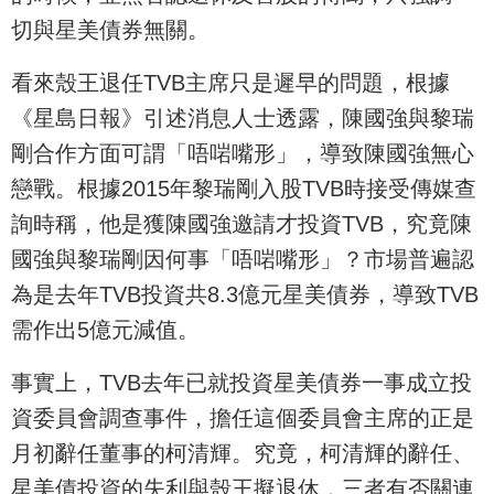
切與星美債券無關。
看來殼王退任TVB主席只是遲早的問題，根據
《星島日報》引述消息人士透露，陳國強與黎瑞
剛合作方面可謂「唔啱嘴形」，導致陳國強無心
戀戰。根據2015年黎瑞剛入股TVB時接受傳媒查
詢時稱，他是獲陳國強邀請才投資TVB，究竟陳
國強與黎瑞剛因何事「唔啱嘴形」？市場普遍認
為是去年TVB投資共8.3億元星美債券，導致TVB
需作出5億元減值。
事實上，TVB去年已就投資星美債券一事成立投
資委員會調查事件，擔任這個委員會主席的正是
月初辭任董事的柯清輝。究竟，柯清輝的辭任、
星美債投資的失利與殼王擬退休，三者有否關連