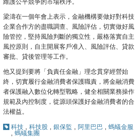
維護公平競爭的市場秩序。
梁濤在一個年會上表示，金融機構要做好對科技
企業合作方的盡職調查、風險評估，切實做好風
險管控，堅持風險判斷的獨立性，嚴格落實自主
風控原則，自主開展客戶准入、風險評估、貸款
審批、貸後管理等工作。
他又提到要將「負責任金融」理念貫穿經營始
終，切實履行金融消費者保護職責，將金融消費
者保護融入數位化轉型戰略，健全相關業務操作
規範及內控制度，從源頭保護好金融消費者的合
法權益。
科技
,
科技股
,
銀保監
,
阿里巴巴
,
螞蟻金服
,
螞蟻集團