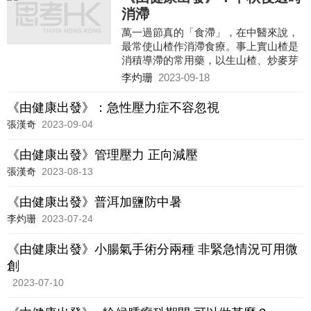
消滯
萬一過節真的「食滯」，在中醫來說，
最常使山楂作消滯食療。事上實山楂是
消積導滯的常用藥，以生山楂、炒麥芽
各10克，煲水飲用，可紓緩因進食過量
李灼珊
2023-09-18
以致食慾不振的情況
《由健康出發》：急性壓力症不容忽視
張漢奇
2023-09-04
《由健康出發》管理壓力 正向減壓
張漢奇
2023-08-13
《由健康出發》普洱加鹽防中暑
李灼珊
2023-07-24
《由健康出發》小腸氣手術分兩種 非緊急情況可用微
創
2023-07-10