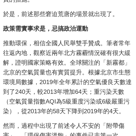
於是，前述那些窘迫荒唐的場景就出現了。
政策需實事求是，忌搞政治運動
推動環保，相信全國人民舉雙手贊成。筆者常年
往返內地，觀察近兩年北方霧霾情況確有很大緩
解，證明國家策略有效。全球關注的「新霧都」
北京的空氣質量也有實質提升。根據北京市生態
環境局數據，2019年全年累計的空氣優良天數達
到了240天，較2013年增加64天；重污染天數
（空氣質量指數AQI為5級重度污染或6級嚴重污
染），從2013年的58天下降到2019年的4天。
然而，過程中出現了前述令人不安的「附帶傷
害」。「環保傷害溫飽」的事件已非第一次。