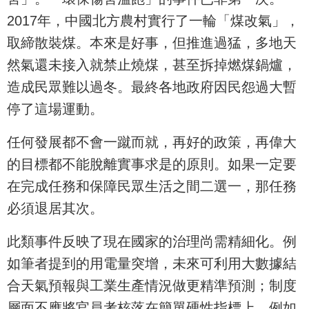
2017年，中國北方農村實行了一輪「煤改氣」，
取締散裝煤。本來是好事，但推進過猛，多地天
然氣還未接入就禁止燒煤，甚至拆掉燃煤鍋爐，
造成民眾難以過冬。最終各地政府因民怨過大暫
停了這場運動。
任何發展都不會一蹴而就，再好的政策，再偉大
的目標都不能脫離實事求是的原則。如果一定要
在完成任務和保障民眾生活之間二選一，那任務
必須退居其次。
此類事件反映了現在國家的治理尚需精細化。例
如筆者提到的用電量突增，未來可利用大數據結
合天氣預報與工業生產情況做更精準預測；制度
層面不應將官員考核落在簡單硬性指標上，例如