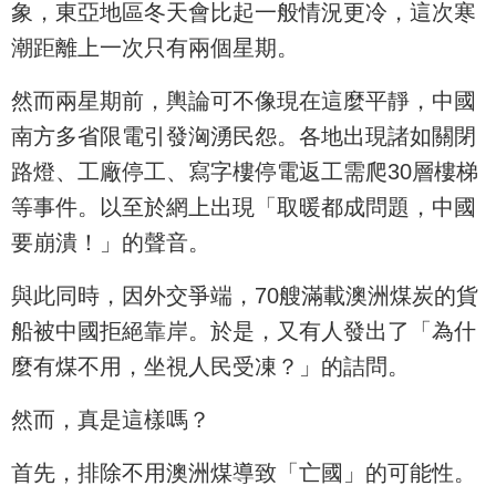
象，東亞地區冬天會比起一般情況更冷，這次寒
潮距離上一次只有兩個星期。
然而兩星期前，輿論可不像現在這麼平靜，中國
南方多省限電引發洶湧民怨。各地出現諸如關閉
路燈、工廠停工、寫字樓停電返工需爬30層樓梯
等事件。以至於網上出現「取暖都成問題，中國
要崩潰！」的聲音。
與此同時，因外交爭端，70艘滿載澳洲煤炭的貨
船被中國拒絕靠岸。於是，又有人發出了「為什
麼有煤不用，坐視人民受凍？」的詰問。
然而，真是這樣嗎？
首先，排除不用澳洲煤導致「亡國」的可能性。