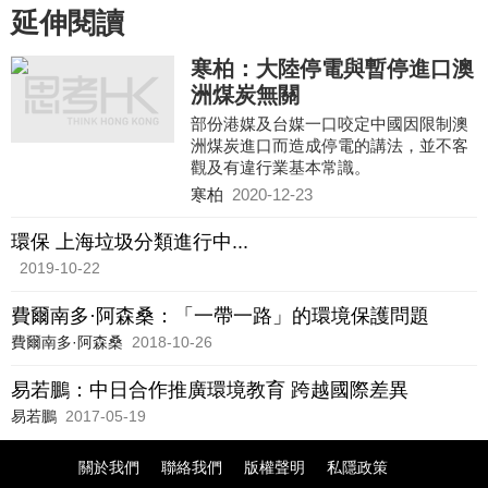
延伸閱讀
寒柏：大陸停電與暫停進口澳
洲煤炭無關
部份港媒及台媒一口咬定中國因限制澳
洲煤炭進口而造成停電的講法，並不客
觀及有違行業基本常識。
寒柏
2020-12-23
環保 上海垃圾分類進行中...
2019-10-22
費爾南多·阿森桑：「一帶一路」的環境保護問題
費爾南多·阿森桑
2018-10-26
易若鵬：中日合作推廣環境教育 跨越國際差異
易若鵬
2017-05-19
關於我們
聯絡我們
版權聲明
私隱政策