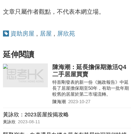
文章只屬作者觀點，不代表本網立場。
資助房屋
,
居屋
,
屏欣苑
延伸閱讀
陳海潮：延長擔保期激活Q4
二手居屋買賣
特首剛發表的新一份《施政報告》中延
長了居屋擔保期至50年，有助一批年期
較舊的居屋於第二市場流轉。
陳海潮
2023-10-27
黃詠欣：2023居屋按揭攻略
黃詠欣
2023-08-11