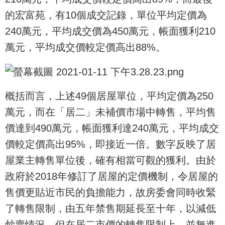
的宏富苑，有10個成交記錄，單位平均定價為
240萬元，平均成交價為450萬元，帳面獲利210
萬元，平均成交價較定價高出88%。
概括而言，上述49個居屋單位，平均定價為250
萬元，而在「居二」未補價市場中轉售，平均售
價達到490萬元，帳面獲利達240萬元，平均成交
價較定價高出95%，即接近一倍。數字反映了居
屋業主轉售單位後，確有相當可觀的獲利。由於
政府於2018年修訂了居屋的定價機制，令居屋的
售價更貼近市民的負擔能力，故房委會同時收緊
了轉售限制，由五年禁售期延長至十年，以減低
炒賣情況，但在居二市價的轉售限制上，並無進