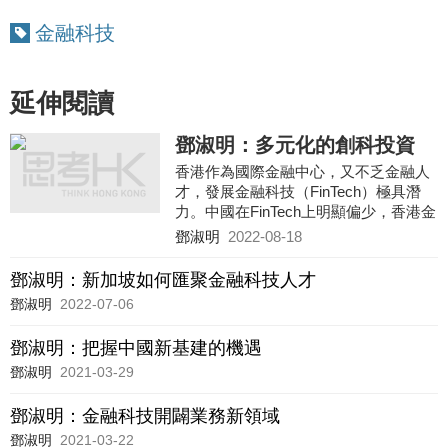
金融科技
延伸閱讀
鄧淑明：多元化的創科投資
香港作為國際金融中心，又不乏金融人
才，發展金融科技（FinTech）極具潛
力。中國在FinTech上明顯偏少，香港金
融發展在世界早已舉足輕重，大有條件
鄧淑明
2022-08-18
以本身的強項，補國家之不足。
鄧淑明：新加坡如何匯聚金融科技人才
鄧淑明
2022-07-06
鄧淑明：把握中國新基建的機遇
鄧淑明
2021-03-29
鄧淑明：金融科技開闢業務新領域
鄧淑明
2021-03-22