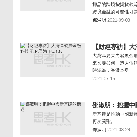
押品的跨境按揭貸款
跨境金融的可能性可
鄧淑明
2021-09-08
【財經專訪】大
大灣區要大力發展金
來又要如何「造大個餅」
時認為，香港本身
2021-07-15
鄧淑明：把握中
新基建是推動中國新
再次騰飛。
鄧淑明
2021-03-29