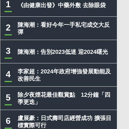
1
《由健康出發》中藥外敷 去除眼袋
陳海潮：看好今年一手私宅成交大反
2
彈
3
陳海潮：告別2023低迷 迎2024曙光
李家超：2024年政府增強發展動能及
4
改善民生
除夕夜煙花最佳觀賞點 12分鐘「四
5
季更迭」
盧展豪：日式壽司店經營成功 擴張目
6
標實際可行