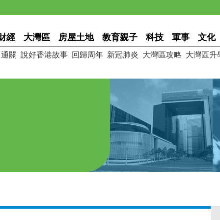
財經
大灣區
房屋土地
教育親子
科技
軍事
文化
通關
說好香港故事
回歸周年
新冠肺炎
大灣區攻略
大灣區升