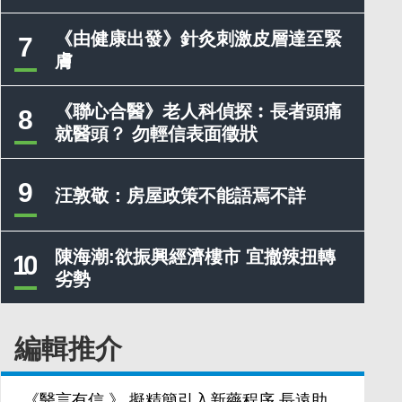
《由健康出發》針灸刺激皮層達至緊
7
膚
《聯心合醫》老人科偵探︰長者頭痛
8
就醫頭？ 勿輕信表面徵狀
9
汪敦敬：房屋政策不能語焉不詳
陳海潮:欲振興經濟樓市 宜撤辣扭轉
10
劣勢
編輯推介
《醫言有信 》 擬精簡引入新藥程序 長遠助