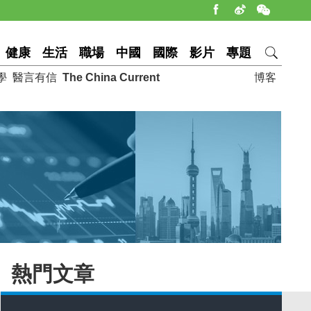
健康
生活
職場
中國
國際
影片
專題
學
醫言有信
The China Current
博客
熱門文章