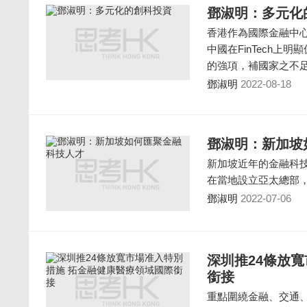
鄧淑明：多元化
香港作為國際金融中心
中國在FinTech
的強項，補國家之不
鄧淑明
2022-08-18
鄧淑明：新加坡
新加坡近年的金融科
在當地設立亞太總部
鄧淑明
2022-07-06
深圳推24條放
銜接
重點圍繞金融、交通