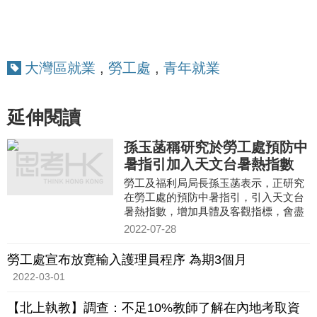
大灣區就業
,
勞工處
,
青年就業
延伸閱讀
孫玉菡稱研究於勞工處預防中
暑指引加入天文台暑熱指數
勞工及福利局局長孫玉菡表示，正研究
在勞工處的預防中暑指引，引入天文台
暑熱指數，增加具體及客觀指標，會盡
快與持份者討論。
2022-07-28
勞工處宣布放寛輸入護理員程序 為期3個月
2022-03-01
【北上執教】調查：不足10%教師了解在內地考取資