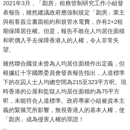
2021年3月，「劏房」租務管制研究工作小組發
表報告，雖然建議政府應強制規定「劏房」業主
與租客簽立書面租約和規管水電費，亦有2+2租
期保障居住權。但是，報告不敢在人均居住面積
和呎價入手去保障香港人的人權，令人非常失
望。
雖然聯合國並未曾為人均居住面積作出定義，但
根據紅十字國際委員會發表報告指出，人道標準
下的在囚人士人均總空間為215至323平方呎。現
時香港的公屋和監獄人均居住面積約為75平方
呎，未能符合人道標準。政府專家小組被資本主
義的緊箍咒所影響，無視香港人的基本人權，使
「劏房」成為侵害人權的罪證！