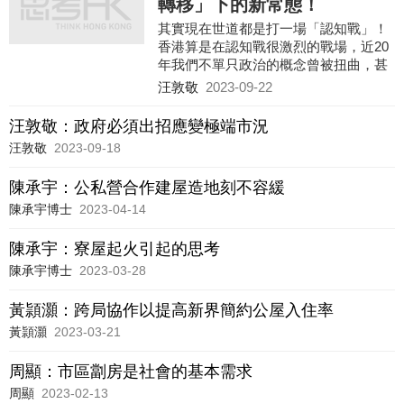
轉移」下的新常態！
其實現在世道都是打一場「認知戰」！
香港算是在認知戰很激烈的戰場，近20
年我們不單只政治的概念曾被扭曲，甚
至置業和奮鬥概念也被扭曲！要振興香
汪敦敬
2023-09-22
港市場，首先要確保一些價值觀念得到
維護，筆者認為香港的置業概念和奮鬥
汪敦敬：政府必須出招應變極端市況
文化是出了問題，甚至港人對服務的承
汪敦敬
2023-09-18
諾亦不及以前。在這「認知戰」中你扮
演甚麼角色？我們見到不少既得利益者
陳承宇：公私營合作建屋造地刻不容緩
的打手，亦有人云亦云的群眾，也有不
滿現狀的發洩者，亦有希望從唱淡中得
陳承宇博士
2023-04-14
益的投機者，筆者仍然堅守說我認為的
真話，至於是否正確，那就交給時間和
陳承宇：寮屋起火引起的思考
看官決定了。
陳承宇博士
2023-03-28
黃頴灝：跨局協作以提高新界簡約公屋入住率
黃頴灝
2023-03-21
周顯：市區劏房是社會的基本需求
周顯
2023-02-13