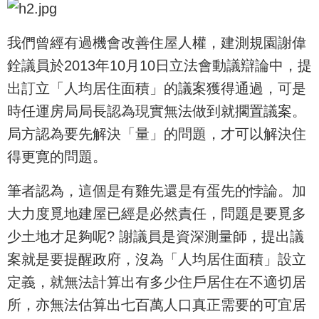
我們曾經有過機會改善住屋人權，建測規園謝偉
銓議員於2013年10月10日立法會動議辯論中，提
出訂立「人均居住面積」的議案獲得通過，可是
時任運房局局長認為現實無法做到就擱置議案。
局方認為要先解決「量」的問題，才可以解決住
得更寛的問題。
筆者認為，這個是有雞先還是有蛋先的悖論。加
大力度覓地建屋已經是必然責任，問題是要覓多
少土地才足夠呢? 謝議員是資深測量師，提出議
案就是要提醒政府，沒為「人均居住面積」設立
定義，就無法計算出有多少住戶居住在不適切居
所，亦無法估算出七百萬人口真正需要的可宜居