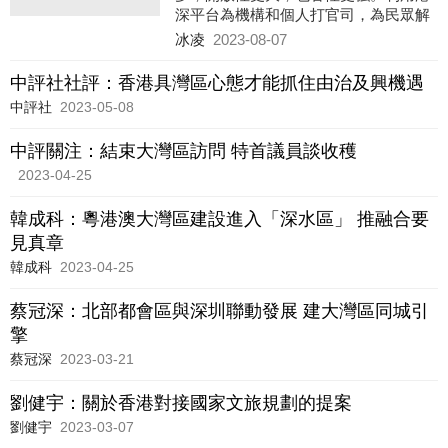
深平台為機構和個人打官司，為民眾解
難消災。涉外律師們不偏不倚、公平公
冰凌
2023-08-07
正地辦案，是不同法律制度下的中介
人。從6月28日開始啟用的跨境律師，
中評社社評：香港具灣區心態才能抓住由治及興機遇
一個把月，已見業務開花結果。
中評社
2023-05-08
中評關注：結束大灣區訪問 特首議員談收穫
2023-04-25
韓成科：粵港澳大灣區建設進入「深水區」 推融合要
見真章
韓成科
2023-04-25
蔡冠深：北部都會區與深圳聯動發展 建大灣區同城引
擎
蔡冠深
2023-03-21
劉健宇：關於香港對接國家文旅規劃的提案
劉健宇
2023-03-07