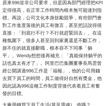
原來996並非公司要求，但是因為部門經理把KPI
定得很高，在正常工作時間內根本無可能達到指
標。再說，公司文化本身鼓勵競爭，有些部門會
對工作進度落後的員工有微言，甚至把話說得很
直接：「到底行不行？不行就趕緊回去」。在這
種氛圍下，很多人甚至回到家裏還是不斷工作，
捱不住的就直接辭職，根本容不下同事「躺
平」。Wendy想想後再補充：「真能保持躺平的
話也真太有才了」。阿里巴巴集團董事長馬雲曾
經公開講過996工作是「福報」，他的公司用錢
去買下員工的時間，員工做得好自然有獎金，他
因此認為996這種工作制度背後代表着員工有奮
發的目標。
大廠用錢買下員工生活(甚至靈魂)，值嗎？