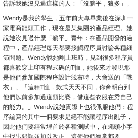
告訴我她沒見過這樣的人：「沒躺平，狼多」。
Wendy是我的學生，五年前大專畢業後在深圳一
家電商龍頭工作，現在是某集團的產品經理。她
說她沒見過什麼「躺平」青年：在產品開發的過
程中，產品經理每天都要接觸程序員討論各種細
節問題。Wendy說她剛上班時，見到很多程序員
都喜歡穿上印有程式碼的T恤，她後來才發現那
是他們參加國際程序設計競賽時，大會送的「戰
衣」。「這種T恤，款式天天不同，你會明白到
他們以前參加過這類比賽，借這些衣服在秀自己
的能力。」Wendy說她實際上也很佩服他們：程
序編寫的其中一個要求是絕不能讓程序出亂子，
因此他們要經常埋首於各種測試中，在蠅頭小字
中找出錯誤並加以改正，這使他們經常都要