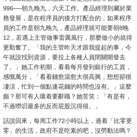
996──朝九晚九，六天工作。產品經理則屬於業
務發展，是在程序員的後方打配合的，如果程序
員的工作是朝九晚九，產品經理就可能要朝8晚
12，若遇上主管做事雷厲風行，那麼做小的就得
更勤奮了。「我的主管昨天才跟我提起的事，今
午就說找到資源，要拉上各種人員閉關開發去
了。」她工作初期，看着每月發到銀行的工資，
感慨萬分，「看着錢愈滾愈大很高興，想想卻很
凄涼，忙到一個點連花錢的時間也沒有。」這麼
癲？那可有人嚷着要辭職？她苦笑：「有是有，
不過嘮叨最多的反而屁股沉得很。」
話說回來，每周工作72小時以上，過着「比零更
零」的生活，政府不是吃素的吧，沒勞動法嗎？