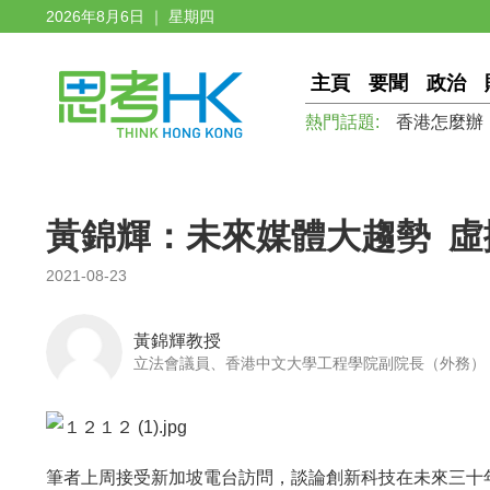
2026年8月6日 ｜ 星期四
主頁
要聞
政治
熱門話題:
香港怎麼辦
黃錦輝：未來媒體大趨勢 虛
2021-08-23
黃錦輝教授
立法會議員、香港中文大學工程學院副院長（外務）
筆者上周接受新加坡電台訪問，談論創新科技在未來三十