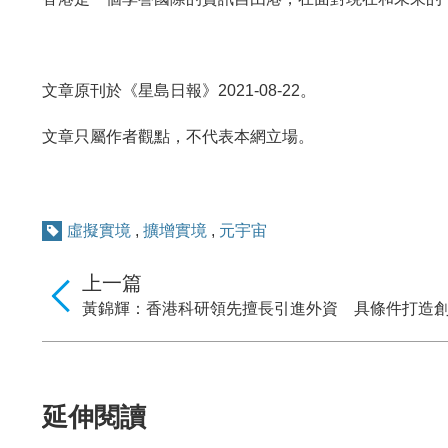
文章原刊於《星島日報》2021-08-22。
文章只屬作者觀點，不代表本網立場。
虛擬實境
,
擴增實境
,
元宇宙
上一篇
黃錦輝：香港科研領先擅長引進外資 具條件打造
延伸閱讀