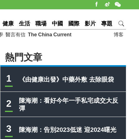
健康
生活
職場
中國
國際
影片
專題
學
醫言有信
The China Current
博客
熱門文章
1
《由健康出發》中藥外敷 去除眼袋
陳海潮：看好今年一手私宅成交大反
2
彈
3
陳海潮：告別2023低迷 迎2024曙光