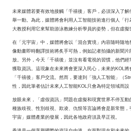
未來媒體若要有效地接觸「千禧後」客戶，必須深入了解
舉一動。為此，媒體將會利用人工智能技術進行個人「行
大教授利用它來幫助游泳教練分析學員的姿勢，但在虛擬
在「元宇宙」中，媒體將會以「混合實境」內容隨時隨地
像動畫即時翻譯技術將炙手可熱，例如記者拍攝的新聞片
放。另外，今天「千禧後」並沒有看電視的習慣，他們經
獲取資訊。這現象在未來將會更深入民心，未來的KOL將會
「千禧後」客戶交流。然而，要達到「強人工智能」（Str
性，因此筆者估計未來人工智能KOL只會為特定領域而設，
放眼未來，「虛假資訊」問題在虛擬和現實世界不停互動
種族歧視、性別歧視、欺凌、仇恨等言論將會是新常態，
宇宙」媒體產業的發展，因此各地政府須及早正視。
香港是一個享譽國際的資訊自由港，在面對現在和未來的