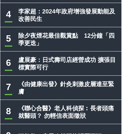
李家超：2024年政府增強發展動能及
4
改善民生
除夕夜煙花最佳觀賞點 12分鐘「四
5
季更迭」
盧展豪：日式壽司店經營成功 擴張目
6
標實際可行
《由健康出發》針灸刺激皮層達至緊
7
膚
《聯心合醫》老人科偵探︰長者頭痛
8
就醫頭？ 勿輕信表面徵狀