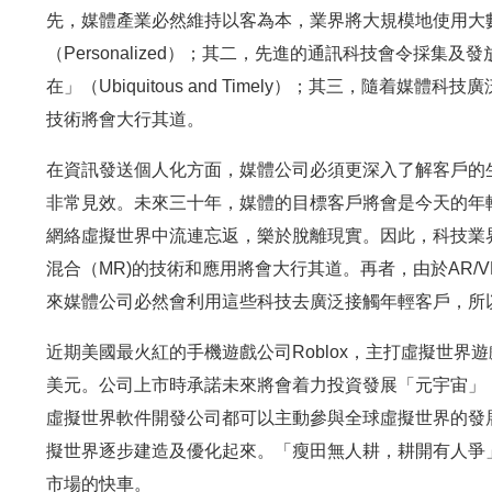
先，媒體產業必然維持以客為本，業界將大規模地使用大
（Personalized）；其二，先進的通訊科技會令採
在」（Ubiquitous and Timely）；其三，隨
技術將會大行其道。
在資訊發送個人化方面，媒體公司必須更深入了解客戶的
非常見效。未來三十年，媒體的目標客戶將會是今天的年
網絡虛擬世界中流連忘返，樂於脫離現實。因此，科技業
混合（MR)的技術和應用將會大行其道。再者，由於AR/
來媒體公司必然會利用這些科技去廣泛接觸年輕客戶，所
近期美國最火紅的手機遊戲公司Roblox，主打虛擬世
美元。公司上市時承諾未來將會着力投資發展「元宇宙」（M
虛擬世界軟件開發公司都可以主動參與全球虛擬世界的發
擬世界逐步建造及優化起來。「瘦田無人耕，耕開有人爭
市場的快車。