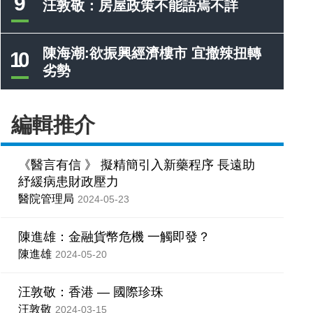
9
汪敦敬：房屋政策不能語焉不詳
陳海潮:欲振興經濟樓市 宜撤辣扭轉
10
劣勢
編輯推介
《醫言有信 》 擬精簡引入新藥程序 長遠助
紓緩病患財政壓力
醫院管理局
2024-05-23
陳進雄：金融貨幣危機 一觸即發？
陳進雄
2024-05-20
汪敦敬：香港 — 國際珍珠
汪敦敬
2024-03-15