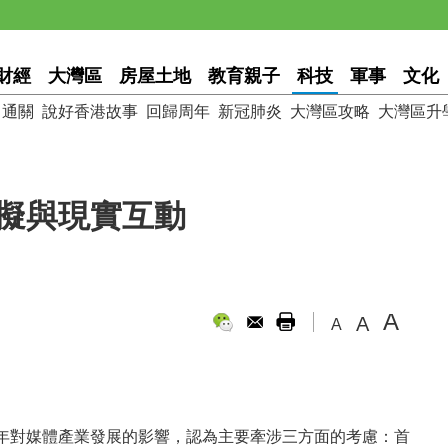
財經
大灣區
房屋土地
教育親子
科技
軍事
文化
通關
說好香港故事
回歸周年
新冠肺炎
大灣區攻略
大灣區升
擬與現實互動
A
A
A
年對媒體產業發展的影響，認為主要牽涉三方面的考慮：首