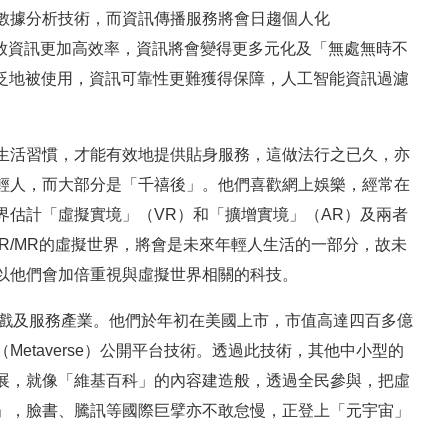
數據分析技術，而資訊傳播服務將會日趨個人化
集及發放資訊更加高效率，資訊將會變得更多元化及「無處無時不
着媒體科技廣泛地被使用，資訊可靠性更難獲得保障，人工智能資訊過濾
生活習慣，才能有效地提供貼身服務，這做法行之已久，亦
輕人，而大部分是「千禧後」。他們喜歡網上娛樂，經常在
界估計「虛擬實境」（VR）和「擴增實境」（AR）及兩者
VR/MR的虛擬世界，將會是未來年輕人生活的一部分，故未
以他們會加倍重視與虛擬世界相關的科技。
界遊戲及服務產業。他們於年初在美國上市，市值高達四百多億
etaverse）公開平台技術。透過此技術，其他中小型的
展，就像「維基百科」的內容建造般，透過全民參與，把虛
」，臉書、騰訊等國際巨擘亦不敢怠慢，正登上「元宇宙」