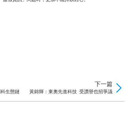
下一篇
創科生態鏈
黃錦輝：東奧先進科技 受讚譽也招爭議