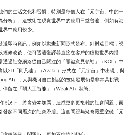
他們的生活文化和習慣，特別是每個人在「元宇宙」中的一
為分析」。這技術在現實世界中的應用日益普遍，例如有港
世界中應用較少。
發送即時資訊，例如以動畫新聞形式發布。針對這目標，視
段經修改後，便可透過翻譯器直接在客戶的虛擬世界內播
常透過社交網絡從自己關注的「關鍵意見領袖」（KOL）中
以3D「阿凡達」（Avatar）形式在「元宇宙」中出現，與
ong AI），人與機可自由對話的技術發展仍是非常具挑戰
停留在「弱人工智能」（Weak AI）狀態。
的情況下，將會變本加厲，造成更多更複雜的社會問題，而
引發起不同層次的社會矛盾。這個問題無疑會嚴重窒礙「元
「虛假資訊」問題時，更加不能掉以輕心。