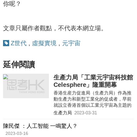
你呢？
文章只屬作者觀點，不代表本網立場。
Z世代
,
虛擬實境
,
元宇宙
延伸閱讀
生產力局「工業元宇宙科技館
Celesphere」隆重開幕
香港生産力促進局（生產力局）作為推
動生產力和新型工業化的促成者，早前
就設立香港首個以工業元宇宙為主題的
科技研發展館「工業元宇宙科技館
生產力局
2023-03-31
Celesphere」，展出最新的工業元宇宙
應用技術方案，以加速香港邁向新型工
陳民傑 ：人工智能 一鳴驚人？
業化及數字經濟的步伐為目標。
2023-03-16