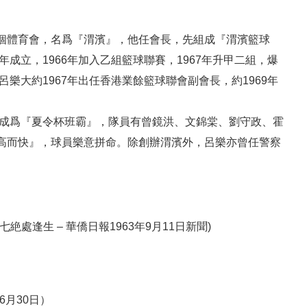
個體育會，名爲『渭濱』，他任會長，先組成『渭濱籃球
成立，1966年加入乙組籃球聯賽，1967年升甲二組，爆
樂大約1967年出任香港業餘籃球聯會副會長，約1969年
已成爲『夏令杯班霸』，隊員有曾鏡洪、文錦棠、劉守政、霍
高而快』，球員樂意拼命。除創辦渭濱外，呂樂亦曾任警察
逢生 – 華僑日報1963年9月11日新聞)
6月30日）