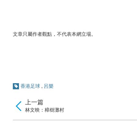
文章只屬作者觀點，不代表本網立場。
香港足球
,
呂樂
上一篇
林文映：樟樹灘村