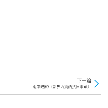
下一篇
兩岸觀察/《新界西貢的抗日事蹟》