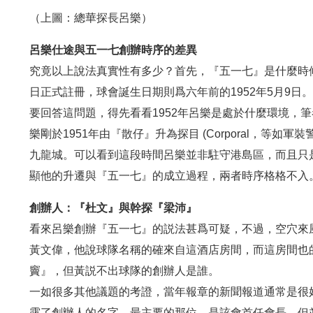
（上圖：總華探長呂樂）
呂樂仕途與五一七創辦時序的差異
究竟以上說法真實性有多少？首先，『五一七』是什麼時候創
日正式註冊，球會誕生日期則爲六年前的1952年5月9日
要回答這問題，得先看看1952年呂樂是處於什麼環境，
樂剛於1951年由『散仔』升為探目 (Corporal，等如
九龍城。可以看到這段時間呂樂並非駐守港島區，而且只是探
顯他的升遷與『五一七』的成立過程，兩者時序格格不入
創辦人：『杜文』與幹探『梁沛』
看來呂樂創辦『五一七』的説法甚爲可疑，不過，空穴來
黃文偉，他說球隊名稱的確來自這酒店房間，而這房間也
竇』，但黃説不出球隊的創辦人是誰。
一如很多其他議題的考證，當年報章的新聞報道通常是很好
露了創辦人的名字，最主要的那位，是該會首任會長，但