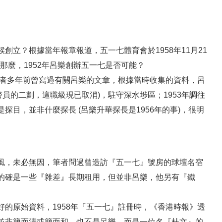
立？根據當年報章報道，五一七體育會於1958年11月21
。那麼，1952年呂樂創辦五一七是否可能？
筆者多年前曾寫過有關呂樂的文章，根據當時收集的資料，呂
軍裝警員的二劃，這職級現已取消)，駐守深水埗區；1953年調往
目，並非什麼探長 (呂樂升華探長是1956年的事)，很明
。
風，未必無因，筆者問過曾造訪『五一七』號房的球壇名宿
的確是一些『雜差』長期租用，但並非呂樂，他另有『鐵
的原始資料，1958年『五一七』註冊時，《香港時報》透
並非簡而清或簡而和，也不是呂樂，而是一位名『杜文』的