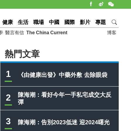
健康
生活
職場
中國
國際
影片
專題
學
醫言有信
The China Current
博客
熱門文章
1
《由健康出發》中藥外敷 去除眼袋
陳海潮：看好今年一手私宅成交大反
2
彈
3
陳海潮：告別2023低迷 迎2024曙光