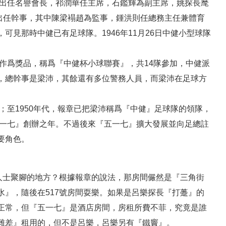
）出任名譽會長，祁潤華任主席，石鑑輝為副主席，姚探長麾
部出任幹事，其中陳梁褟趙為監事，鍾洪則任總務主任兼體育
見那時中健已有足球隊。1946年11月26日中健小型球隊
隻作爲獎品，稱爲『中健杯小球聯賽』，共14隊參加，中健派
，總幹事是梁沛，其餘還有多位警務人員，而梁沛在足球方
；至1950年代，報章已把梁沛稱爲『中健』足球隊的領隊，
五一七』創辦之年。不過後來『五一七』擴大發展並向足總註
要角色。
人士聚腳的地方？根據報章的說法，那房間儼然是『三角街
』，隨後在517號房間耍樂。如果是呂樂探長『打躉』的
正常，但『五一七』是酒店房間，房租所費不菲，究竟是誰
雜差』租用的，但不是呂樂，呂樂另有『鐵竇』。