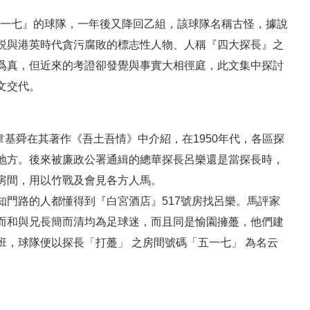
叫『五一七』的球隊，一年後又降回乙組，該球隊名稱古怪，據說
説與港英時代貪污腐敗的標志性人物、人稱『四大探長』之
爲真，但近來的考證卻發覺與事實大相徑庭，此文集中探討
文交代。
人韋基舜在其著作《吾土吾情》中介紹，在1950年代，各區探
地方。後來被廉政公署通緝的總華探長呂樂還是當探長時，
房間，用以竹戰及會見各方人馬。
門路的人都懂得到『白宮酒店』517號房找呂樂。馬評家
而和與兄長簡而清均為足球迷，而且同是愉園擁躉，他們建
，球隊便以探長「打躉」 之房間號碼「五一七」 為名云