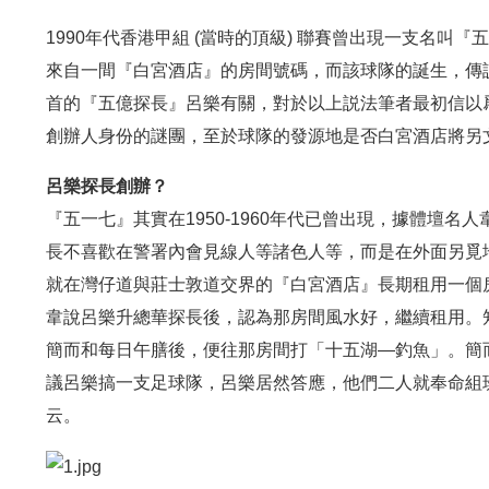
1990年代香港甲組 (當時的頂級) 聯賽曾出現一支名
來自一間『白宮酒店』的房間號碼，而該球隊的誕生，傳
首的『五億探長』呂樂有關，對於以上説法筆者最初信以
創辦人身份的謎團，至於球隊的發源地是否白宮酒店將另
呂樂探長創辦？
『五一七』其實在1950-1960年代已曾出現，據體壇名
長不喜歡在警署內會見線人等諸色人等，而是在外面另覓
就在灣仔道與莊士敦道交界的『白宮酒店』長期租用一個
韋說呂樂升總華探長後，認為那房間風水好，繼續租用。知
簡而和每日午膳後，便往那房間打「十五湖—釣魚」。簡
議呂樂搞一支足球隊，呂樂居然答應，他們二人就奉命組班
云。