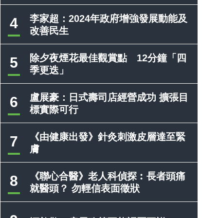
李家超：2024年政府增強發展動能及
4
改善民生
除夕夜煙花最佳觀賞點 12分鐘「四
5
季更迭」
盧展豪：日式壽司店經營成功 擴張目
6
標實際可行
《由健康出發》針灸刺激皮層達至緊
7
膚
《聯心合醫》老人科偵探︰長者頭痛
8
就醫頭？ 勿輕信表面徵狀