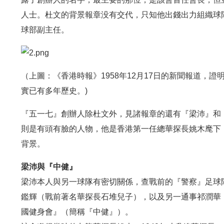
人士。杜文的背景報章没有交代，只知他出錢出力組織球
球部副主任。
（上圖：《香港時報》1958年12月17日的新聞報道，證
實已有多年歷史。)
『五一七』創辦人除杜文外，見諸報章的還有『梁沛』和
則是有頭有臉的人物，他是香港第一任總華探長姚木麾下
背景。
梁沛與『中健』
梁沛本人與另一球隊有密切關係，查戰前的『警察』足球隊
鑑輝（戰前著名華探長石堆兒子），以及另一通事祁潤華（
國健身會』（簡稱『中健』）。