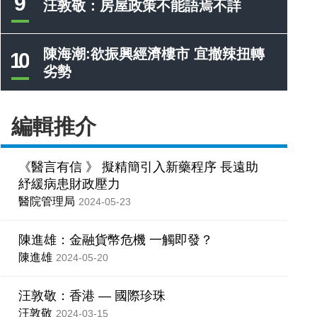
9
汪敦敬：房屋政策不能語焉不詳
陳海潮:欲振興經濟樓市 宜撤辣扭轉
10
劣勢
編輯推介
《醫言有信 》 擬精簡引入新藥程序 長遠助
紓緩病患財政壓力
醫院管理局
2024-05-23
陳進雄：金融貨幣危機 一觸即發？
陳進雄
2024-05-20
汪敦敬：香港 — 國際珍珠
汪敦敬
2024-03-15