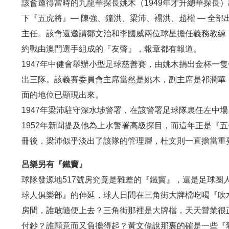
該會邀得當時的九龍華探長姚木（1949年才升總華探長
下『五虎將』— 陳強、鐘洪、梁沛、褟洪、趙權 — 全
主任。該會還邀請鄒文治和李國威兩位球星擔任義務教練，可
約戰由澳門選手組成的『友聲』，報章都有報道。
1947年中健會舉辦小型足球慈善賽，由姚木捐出金杯一
出三隊。該義賽委員會主席當然是姚木，副主席是祁潤華
面的地位已顯現出來。
1947年梁沛駐守深水埗警署，在該警署足球隊裏任左中場
1952年新聞提及他為上水警署高級探目，而這年正是『
冊後，梁沛似乎淡出了該隊的管理層，杜文則一直擔當重
呂樂另有『鐵竇』
球隊發源地517號房究竟是雜差的『鐵竇』，還是足球圈
球人俱樂部』的伸延，球人日間在三角街大牌檔吃喝『吹水
房間，誰敢隨便上去？三角街那裡是大牌檔，天天營業很
付鈔？誰願意而又負擔得起？黃文偉說那裏的確是一些『