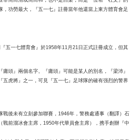
隊，功勞最大，『五一七』註冊當年他還當上東方體育會足
明『五一七體育會』於1958年11月21日正式註冊成立，但其
『庸頭』兩個名字。『庸頭』可能是某人的別名，『梁沛』
『五虎將』之一，可見『五一七』足球隊的確有强烈的警界
戰後未有立刻參加聯賽，1946年，警務處通事（翻譯）石
戰前溜冰會主席，1950年代華員會主席），携手創辦『中