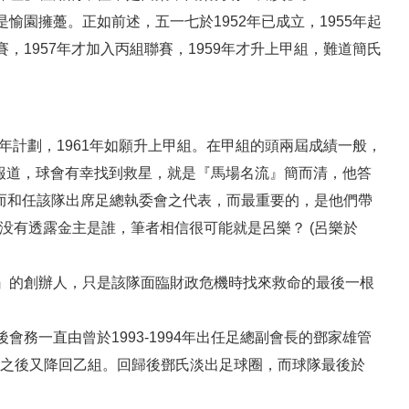
園擁躉。正如前述，五一七於1952年已成立，1955年起
1957年才加入丙組聯賽，1959年才升上甲組，難道簡氏
年計劃，1961年如願升上甲組。在甲組的頭兩屆成績一般，
聞報道，球會有幸找到救星，就是『馬場名流』簡而清，他答
簡而和任該隊出席足總執委會之代表，而最重要的，是他們帶
0。報章没有透露金主是誰，筆者相信很可能就是呂樂？ (呂樂於
』的創辦人，只是該隊面臨財政危機時找來救命的最後一根
務一直由曾於1993-1994年出任足總副會長的鄧家雄管
一屆之後又降回乙組。回歸後鄧氏淡出足球圈，而球隊最後於