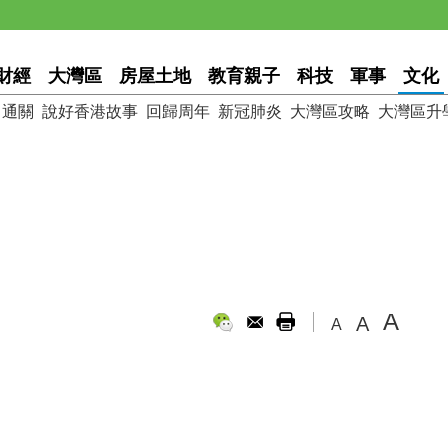
財經
大灣區
房屋土地
教育親子
科技
軍事
文化
通關
說好香港故事
回歸周年
新冠肺炎
大灣區攻略
大灣區升
』
A
A
A