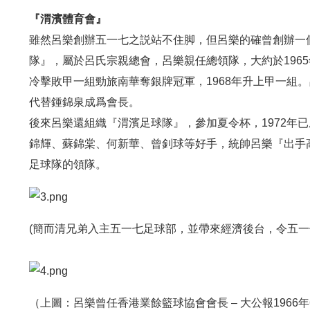
『渭濱體育會』
雖然呂樂創辦五一七之説站不住脚，但呂樂的確曾創辦一
隊』，屬於呂氏宗親總會，呂樂親任總領隊，大約於1965年
冷擊敗甲一組勁旅南華奪銀牌冠軍，1968年升上甲一組。呂
代替鍾錦泉成爲會長。
後來呂樂還組織『渭濱足球隊』，參加夏令杯，1972年
錦輝、蘇錦棠、何新華、曾釗球等好手，統帥呂樂『出手
足球隊的領隊。
(簡而清兄弟入主五一七足球部，並帶來經濟後台，令五一七絶處
（上圖：呂樂曾任香港業餘籃球協會會長 – 大公報1966年