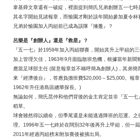
韋基舜文章還有一破綻，裡面提到簡氏兄弟創辦五一七時是愉
其名字開始見諸報章，而愉園才剛於該年開始參加夏令杯賽，
兄弟於愉園加入丙組前已成為該隊『擁躉』？
呂樂是『創辦人』還是『救星』？
『五一七』於1959年加入丙組聯賽，開始其升上甲組的三
加上管理欠佳，1963年9月面臨散班危機，根據當年新
應當足球部主任 (留意報章並不稱呼簡為創辦人)，其弟
來『經濟後台』，答應負擔班費$20,000 – $25,00
1962年升任港島區總華探長。)
無論如何，簡氏昆仲和他們背後的金主肯定並非『五一七
稻草。
球會雖然得以續命，但季尾還是未能逃過降班的厄運。之後會
理。1996年五一七終於在闊別32年後再升上甲組，但
2011年經過丙組榜末附加賽後被擯出局。