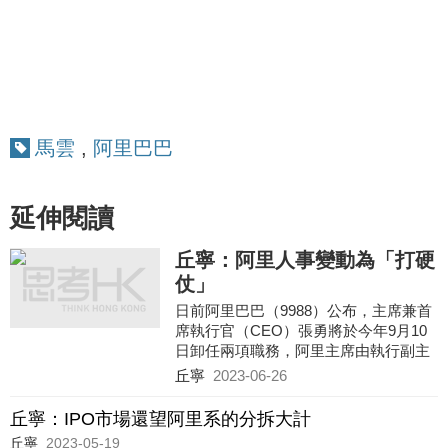
馬雲
,
阿里巴巴
延伸閱讀
丘寧：阿里人事變動為「打硬
仗」
日前阿里巴巴（9988）公布，主席兼首
席執行官（CEO）張勇將於今年9月10
日卸任兩項職務，阿里主席由執行副主
席蔡崇信出任，CEO則由淘天集團董事
丘寧
2023-06-26
長吳泳銘擔任，張勇在發給員工的內部
信中表示，目前是雲智能集團分拆最關
丘寧：IPO市場還望阿里系的分拆大計
鍵明時刻，他必須全身心投入其中，因
丘寧
2023-05-19