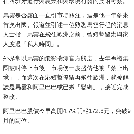
在西班牙進行與農業和與環境有關的技術考察。
馬雲是否露面一直引市場關注，這是他一年多來
首次出國。報道並引述一位熟悉馬雲行程的消息
人士指，馬雲在飛往歐洲之前，曾短暫留港與家
人度過「私人時間」。
外界常以馬雲的蹤影揣測官方態度，去年螞蟻集
團被叫停上市後，市場便一度盛傳他被「禁止出
境」，而這次在港短暫停留再飛往歐洲，就被解
讀是馬雲和阿里巴巴或已獲「鬆綁」，接近完成
整改。
阿里巴巴股價今早高開4.7%開報172.6元，突破9
月的高位。