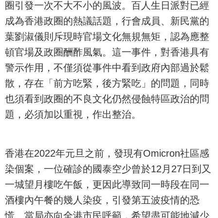
圈引發一次不大不小的風波。百人生日派對已經
成為香港政圈的熱議話題，行會成員、新民黨的
葉劉淑儀則斥現時官場文化無規無矩，認為應整
頓官場及政圈酬酢風氣。這一事件，對香港具有
警示作用，不僅須從事件中看到政府內部過於鬆
散，存在「前方吃緊，後方緊吃」的問題，同時
也須看到政圈的不良文化仍然侵蝕特區政治的問
題，必須加以重視，作出整治。
香港在2022年元旦之前，發現有Omicron社區感
染個案，一位確診的國泰空少曾於12月27日到又
一城望月樓吃午飯，更因此導致同一時段在同一
酒樓內午餐的幾人染疫，引發第五波疫情的恐
慌。當局亦向全港市民呼籲，希望盡可能地減少