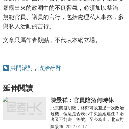
暴露出來的政圈中的不良習氣，必須加以整治，
規範官員、議員的言行，包括處理私人事務，參
與私人活動的言行。
文章只屬作者觀點，不代表本網立場。
洪門派對
,
政治酬酢
延伸閱讀
陳景祥：官員陪酒何時休
北京態度明確，林鄭可以避過一次政治
危機，但這是否表示中央挺她連任？兩
者又不能畫上等號。至今為止，北京對
下任特首的安排似乎仍舉棋不定，正是
陳景祥
2022-01-17