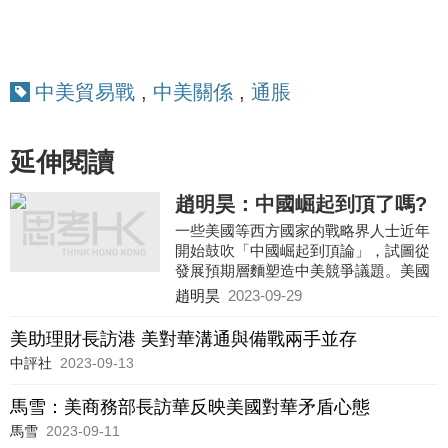
中美貿易戰
,
中美關係
,
通脹
延伸閱讀
趙明昊：中國崛起到頂了嗎?
一些美國等西方國家的戰略界人士近年
開始鼓吹「中國崛起到頂論」，試圖從
發展預期層麵塑造中美競爭議題。美國
塔夫茨大學教授邁克爾·貝克利等人認
趙明昊
2023-09-29
為，由於老齡化嚴重、資源匱乏、財政
壓力加大、西方對華脫鈎等因素，中國
美助理財長訪港 美對華溝通與備戰兩手並存
的發展會在未來數年陷入停滯，中國的
中評社
2023-09-13
崛起將會終結，中國在經濟規模上不會
超越美國。在這種情況下，中國不僅難
馬雪：美商務部長訪華反映美國對華矛盾心態
以維持自身對其他國家的經濟吸引力，
也會因為內部的挑戰而變得更加具有
馬雪
2023-09-11