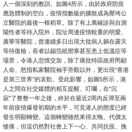
人一個深刻的教訓。如圖4所示，由於政府防疫
應急體制的空白，疫情指數級的擴散成為壓垮公
立醫院的最後一根稻草。除了有上萬確診與自測
陽性者等待入院外，院址周邊疫情較重的明愛、
廣華等醫院，曾連續多日出現大批病人躺在露天
等待復檢，長者以錫箔紙禦寒甚至患上低溫症等
場景，令港人悲憤交加，除了痛批特區政府罔顧
人命、怒指私家醫院袖手旁觀以外，更出現“香港
是第三世界”的哀歎。受此影響，如圖5所示，港
人之間在社交媒體的相互提醒、叮囑，在“沉
寂”了整整一年之後，終於在最近2周內反彈至兩
年前疫情爆發初期的水平，可見港人的態度已經
發生明顯轉變。這個轉變雖然來得太晚、代價太
慘痛，但這仍然對社會上下一心、共同抗疫、挽