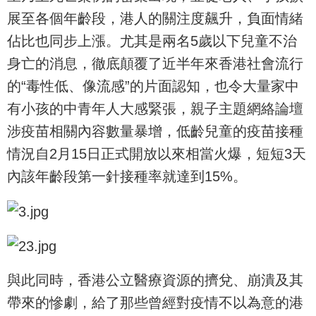
展至各個年齡段，港人的關注度飆升，負面情緒
佔比也同步上漲。尤其是兩名5歲以下兒童不治
身亡的消息，徹底顛覆了近半年來香港社會流行
的“毒性低、像流感”的片面認知，也令大量家中
有小孩的中青年人大感緊張，親子主題網絡論壇
涉疫苗相關內容數量暴增，低齡兒童的疫苗接種
情況自2月15日正式開放以來相當火爆，短短3天
內該年齡段第一針接種率就達到15%。
與此同時，香港公立醫療資源的擠兌、崩潰及其
帶來的慘劇，給了那些曾經對疫情不以為意的港