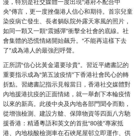
漫，特別是社交媒體一度出現“港府不配合中
央”傳言，更一度挫傷港人信心和期待。首宗兒童
染疫病亡發生、長者躺臥院外露天寒風的照片，
如同一顆又一顆“震撼彈”衝擊全社會的底線。社
會集體的恐慌情緒開始飆升。“不能再這樣下去
了”成為港人的最強烈呼聲。
正所謂“信心比黃金還要珍貴”。習近平總書記的
重要指示成為“第五波疫情”下香港社會民心的轉
折點。習總書記指示見報當日，香港社交媒體對
內地援港抗疫的正面情緒，就一舉創下本輪疫情
以來的新高。此後中央及內地各部門聞令而動，
從增強檢測、建設方艙、保障物資等四面八方馳
援香港：精通粵語和英文的首批“80後”專家抵
港、內地核酸檢測車在石硤尾屋邨立即運作、供