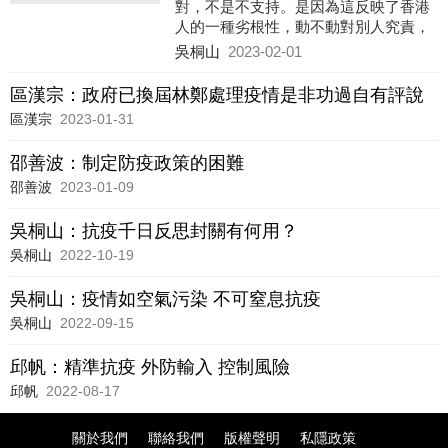
對，不是不支持。是因為這反映了香港
人的一種劣根性，動不動對別人究責，
對別人喊打喊殺，在這種吶喊背後，其
吳桐山
2023-02-01
實是掩蓋了自身的責任，這才是最可怕
的。
區漢宗：政府已換屆林鄭處理疫情是非功過自有評說
區漢宗
2023-01-31
邵善波：制定防疫政策的困難
邵善波
2023-01-09
吳桐山：抗疫千日反思封關有何用？
吳桐山
2022-10-19
吳桐山：疫情如空氣污染 不可窒息抗疫
吳桐山
2022-09-15
邱帆：精準抗疫 外防輸入 控制風險
邱帆
2022-08-17
關於我們
聯絡我們
版權聲明
私隱政策