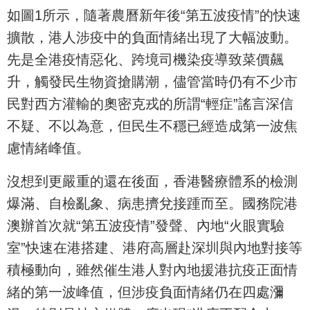
如圖1所示，隨著農曆新年後“第五波疫情”的快速
擴散，港人涉疫中的負面情緒出現了大幅波動。
先是全港疫情惡化、跨境司機染疫導致菜價飆
升，觸發民生物資搶購潮，儘管當時仍有不少市
民對西方灌輸的奧密克戎的所謂“輕症”謠言深信
不疑、不以為意，但民生不穩已經造成第一波焦
慮情緒峰值。
沒想到更嚴重的還在後面，香港醫療體系的檢測
爆滿、自檢亂象、病患擠兌接踵而至。國務院港
澳辦首次就“第五波疫情”發聲、內地“火眼實驗
室”快速在港搭建、港府高層赴深圳與內地對接等
積極動向，雖然催生港人對內地援港抗疫正面情
緒的第一波峰值，但涉疫負面情緒仍在四處瀰