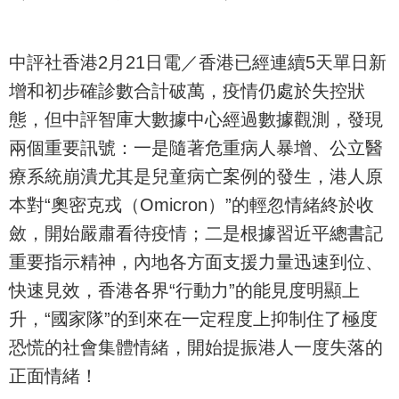
中評社香港2月21日電／香港已經連續5天單日新
增和初步確診數合計破萬，疫情仍處於失控狀
態，但中評智庫大數據中心經過數據觀測，發現
兩個重要訊號：一是隨著危重病人暴增、公立醫
療系統崩潰尤其是兒童病亡案例的發生，港人原
本對“奧密克戎（Omicron）”的輕忽情緒終於收
斂，開始嚴肅看待疫情；二是根據習近平總書記
重要指示精神，內地各方面支援力量迅速到位、
快速見效，香港各界“行動力”的能見度明顯上
升，“國家隊”的到來在一定程度上抑制住了極度
恐慌的社會集體情緒，開始提振港人一度失落的
正面情緒！