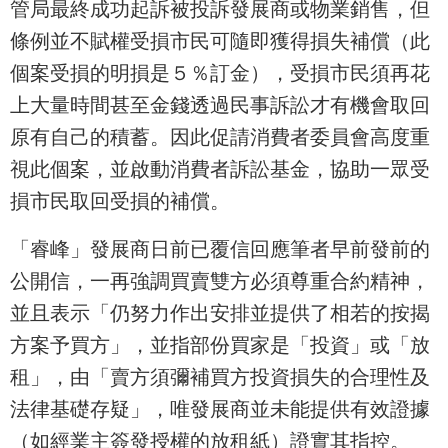
管局最終成功起訴被投訴發展商或物業銷售，但
條例並不賦權受損市民可隨即獲得損失補償（此
個案受損的明損是５％訂金），受損市民須再花
上大量時間甚至金錢透過民事訴訟才有機會取回
原有自己的積蓄。因此促請消費者委員會高度重
視此個案，並啟動消費者訴訟基金，協助一眾受
損市民取回受損的補償。
「睿峰」發展商日前已覆信回應筆者早前發前的
公開信，一再強調買賣雙方必須尊重合約精神，
並且表示「仍努力作出安排並提供了相若的按揭
方案予買方」，並指部份買家是「投資」或「放
租」，由「賣方須彌補買方投資損失的合理性及
法律基礎存疑」，唯發展商並未能提供有效證據
（如經業主簽發授權的放租紙）證實其指控。