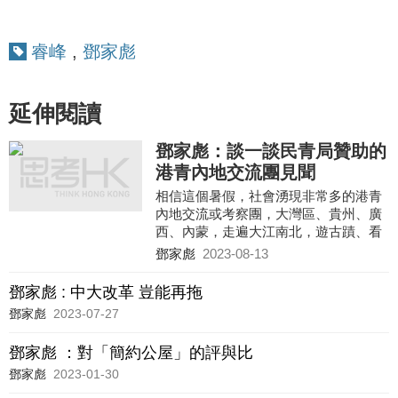
睿峰
,
鄧家彪
延伸閱讀
鄧家彪：談一談民青局贊助的
港青內地交流團見聞
相信這個暑假，社會湧現非常多的港青
內地交流或考察團，大灣區、貴州、廣
西、內蒙，走遍大江南北，遊古蹟、看
基建、搞交流，形形色色，可謂百花齊
鄧家彪
2023-08-13
放。有校長告訴我，該校暑
鄧家彪 : 中大改革 豈能再拖
鄧家彪
2023-07-27
鄧家彪 ：對「簡約公屋」的評與比
鄧家彪
2023-01-30