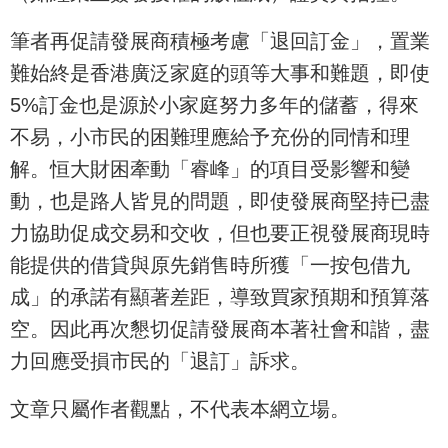
筆者再促請發展商積極考慮「退回訂金」，置業
難始終是香港廣泛家庭的頭等大事和難題，即使
5%訂金也是源於小家庭努力多年的儲蓄，得來
不易，小市民的困難理應給予充份的同情和理
解。恒大財困牽動「睿峰」的項目受影響和變
動，也是路人皆見的問題，即使發展商堅持已盡
力協助促成交易和交收，但也要正視發展商現時
能提供的借貸與原先銷售時所獲「一按包借九
成」的承諾有顯著差距，導致買家預期和預算落
空。因此再次懇切促請發展商本著社會和諧，盡
力回應受損市民的「退訂」訴求。
文章只屬作者觀點，不代表本網立場。