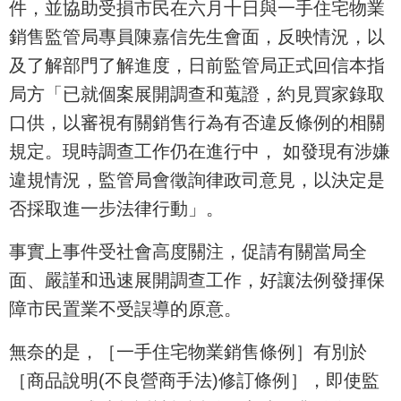
件，並協助受損市民在六月十日與一手住宅物業
銷售監管局專員陳嘉信先生會面，反映情況，以
及了解部門了解進度，日前監管局正式回信本指
局方「已就個案展開調查和蒐證，約見買家錄取
口供，以審視有關銷售行為有否違反條例的相關
規定。現時調查工作仍在進行中， 如發現有涉嫌
違規情況，監管局會徵詢律政司意見，以決定是
否採取進一步法律行動」。
事實上事件受社會高度關注，促請有關當局全
面、嚴謹和迅速展開調查工作，好讓法例發揮保
障市民置業不受誤導的原意。
無奈的是，［一手住宅物業銷售條例］有別於
［商品說明(不良營商手法)修訂條例］，即使監