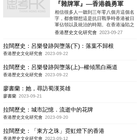
『雜牌軍』—香港義勇軍
相信很多人一聽到三年零八個月這個名
字，都會聯想這是抗日戰爭時香港被日
軍佔領以及統治的時期。在香港淪陷之
前，其實港英政府曾經作出頑強的抵
香港歷史文化研究會
2023-09-27
抗，令到日軍本來打算以一星期就攻陷
香港的計劃，被守軍硬拖至十八天才攻
拉闊歷史：呂樂發跡與墮落(下)：落葉不歸根
陷，後世稱為「十八日戰爭」。本文旨
香港歷史文化研究會
2023-09-22
在述說香港義勇軍可歌可泣保家衞國的
事蹟。它的組成來自香港不同種族居
拉闊歷史：呂樂發跡與墮落(上)--權傾黑白兩道
民，規模雖小，卻發揮強大作用，甚至
在戰後被港英政府公布御賜「皇家」榮
香港歷史文化研究會
2023-09-22
銜。
廖書蘭：她，尋訪蜀漢英雄
廖書蘭
2023-09-21
拉闊歷史：城市記憶．流逝中的花牌
香港歷史文化研究會
2023-09-20
拉闊歷史：「東方之珠」霓虹燈下的香港
香港歷史文化研究會
2023-09-12