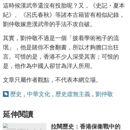
這時候漢武帝還沒有投胎呢？又，《史記・夏本
紀》、《呂氏春秋》等諸本古籍皆有相似紀錄，
劉仲敬嫁患漢武帝的手法不攻自破。
其實，劉仲敬不過是一個「披着學術袍子的流
氓」，他是賭你不會翻書，所以才夠膽口出狂
言。可惜的是，香港不少人深受其害；可恨的
是，他作為中國人卻甘為洋人所用。
文章只屬作者觀點，不代表本網立場。
歷史
,
中華文化
,
歷史虛無主義
,
劉仲敬
延伸閱讀
拉闊歷史：香港保衞戰中的