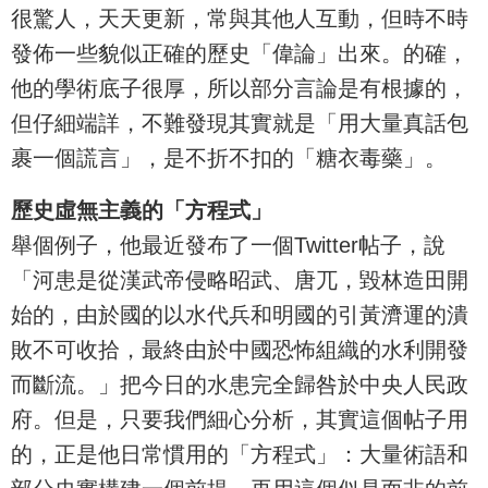
很驚人，天天更新，常與其他人互動，但時不時
發佈一些貌似正確的歷史「偉論」出來。的確，
他的學術底子很厚，所以部分言論是有根據的，
但仔細端詳，不難發現其實就是「用大量真話包
裹一個謊言」，是不折不扣的「糖衣毒藥」。
歷史虛無主義的「方程式」
舉個例子，他最近發布了一個Twitter帖子，說
「河患是從漢武帝侵略昭武、唐兀，毀林造田開
始的，由於國的以水代兵和明國的引黃濟運的潰
敗不可收拾，最終由於中國恐怖組織的水利開發
而斷流。」把今日的水患完全歸咎於中央人民政
府。但是，只要我們細心分析，其實這個帖子用
的，正是他日常慣用的「方程式」：大量術語和