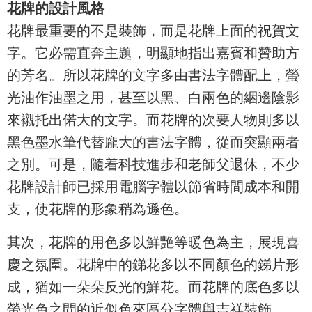
花牌的設計風格
花牌最重要的不是裝飾，而是花牌上面的祝賀文
字。它必需直奔主題，明顯地指出嘉賓和贊助方
的芳名。所以花牌的文字多由書法字體配上，螢
光油作油墨之用，甚至以黑、白兩色的綑邊陰影
來襯托出偌大的文字。而花牌的次要人物則多以
黑色墨水筆代替龐大的書法字體，從而突顯兩者
之別。可是，隨着科技進步和老師父退休，不少
花牌設計師已採用電腦字體以節省時間成本和開
支，使花牌的形象稍為遜色。
其次，花牌的用色多以鮮艷等暖色為主，展現喜
慶之氛圍。花牌中的銻花多以不同顏色的銻片形
成，猶如一朵朵反光的鮮花。而花牌的底色多以
螢光色之間的近似色來區分字體與吉祥裝飾。