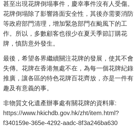
甚至出現花牌倒塌事件，慶幸事件沒有人受傷。
花牌倒塌除了影響路面安全性，其後亦需要消防
等政府部門清理，增加緊急部門在颱風下的工
作。所以，多數顧客也很少在夏天季節訂購花
牌，慎防意外發生。
最後，希望各界繼續關注花牌的發展，使其不會
失傳。花牌在香港無處不在，為每一個花牌紀錄
推廣，讓各區的特色花牌百花齊放，亦是一件有
趣及有意義的事。
非物質文化遺產辦事處有關花牌的資料庫:
https://www.hkichdb.gov.hk/zht/item.html?
f340159e-365e-4292-aadc-8f3a246ba630