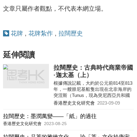
文章只屬作者觀點，不代表本網立場。
花牌
,
花牌紮作
,
拉闊歷史
延伸閱讀
拉闊歷史：古典時代商業帝國
·迦太基（上）
根據傳說記載，大約於公元前814至813
年，一艘腓尼基船隻出現在北非海岸的
突涅斯（Tunus，現為突尼西亞共和國
首都突尼斯）附近。船上的領導人是推
香港歷史文化研究會
2023-09-09
羅國王庇格瑪里翁（公元前820年——
774年在位）的姊妹愛麗莎（Elissa），
拉闊歷史：墨潤萬變——「紙」的過往
因庇格瑪里翁殺死她的叔父阿克爾巴斯
香港歷史文化研究會
2023-08-25
（Acerbas）而與其他痛恨國王的推羅
城貴族、元老院議員逃離推羅，幾經輾