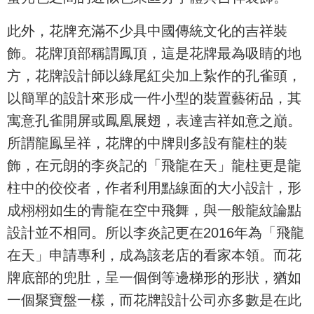
此外，花牌充滿不少具中國傳統文化的吉祥裝
飾。花牌頂部稱謂鳳頂，這是花牌最為吸睛的地
方，花牌設計師以綠尾紅尖加上紥作的孔雀頭，
以簡單的設計來形成一件小型的裝置藝術品，其
寓意孔雀開屏或鳳凰展翅，表達吉祥如意之巔。
所謂龍鳯呈祥，花牌的中牌則多設有龍柱的裝
飾，在元朗的李炎記的「飛龍在天」龍柱更是龍
柱中的佼佼者，作者利用點線面的大小設計，形
成栩栩如生的青龍在空中飛舞，與一般龍紋論點
設計並不相同。所以李炎記更在2016年為「飛龍
在天」申請專利，成為該老店的看家本領。而花
牌底部的兜肚，呈一個倒等邊梯形的形狀，猶如
一個聚寶盤一樣，而花牌設計公司亦多數是在此