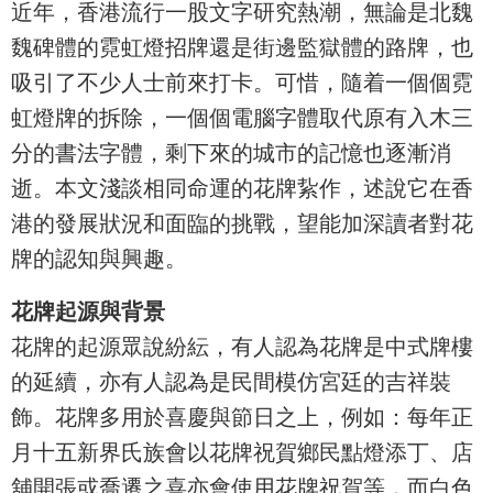
近年，香港流行一股文字研究熱潮，無論是北魏
魏碑體的霓虹燈招牌還是街邊監獄體的路牌，也
吸引了不少人士前來打卡。可惜，隨着一個個霓
虹燈牌的拆除，一個個電腦字體取代原有入木三
分的書法字體，剩下來的城市的記憶也逐漸消
逝。本文淺談相同命運的花牌紥作，述說它在香
港的發展狀況和面臨的挑戰，望能加深讀者對花
牌的認知與興趣。
花牌起源與背景
花牌的起源眾說紛紜，有人認為花牌是中式牌樓
的延續，亦有人認為是民間模仿宮廷的吉祥裝
飾。花牌多用於喜慶與節日之上，例如：每年正
月十五新界氏族會以花牌祝賀鄉民點燈添丁、店
舖開張或喬遷之喜亦會使用花牌祝賀等，而白色