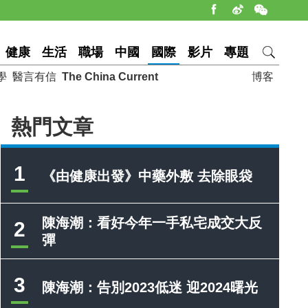
健康
生活
職場
中國
國際
影片
專題
學
醫言有信
The China Current
博客
熱門文章
1
《由健康出發》中藥外敷 去除眼袋
陳海潮：看好今年一手私宅成交大反
2
彈
3
陳海潮：告別2023低迷 迎2024曙光