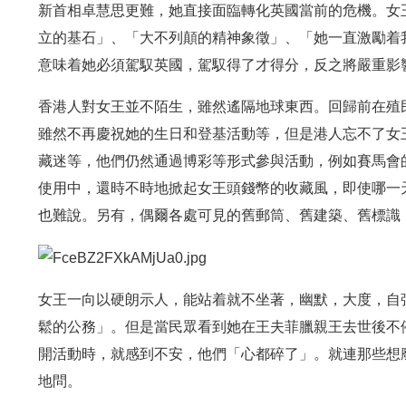
新首相卓慧思更難，她直接面臨轉化英國當前的危機。女
立的基石」、「大不列顛的精神象徵」、「她一直激勵着
意味着她必須駕馭英國，駕馭得了才得分，反之將嚴重影
香港人對女王並不陌生，雖然遙隔地球東西。回歸前在殖
雖然不再慶祝她的生日和登基活動等，但是港人忘不了女
藏迷等，他們仍然通過博彩等形式參與活動，例如賽馬會
使用中，還時不時地掀起女王頭錢幣的收藏風，即使哪一
也難說。另有，偶爾各處可見的舊郵筒、舊建築、舊標識
女王一向以硬朗示人，能站着就不坐著，幽默，大度，自
鬆的公務」。但是當民眾看到她在王夫菲臘親王去世後不
開活動時，就感到不安，他們「心都碎了」。就連那些想
地問。