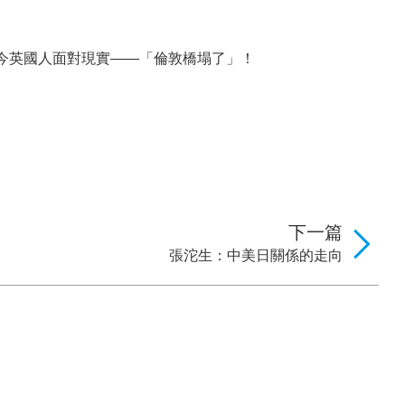
今英國人面對現實——「倫敦橋塌了」！
下一篇
張沱生：中美日關係的走向