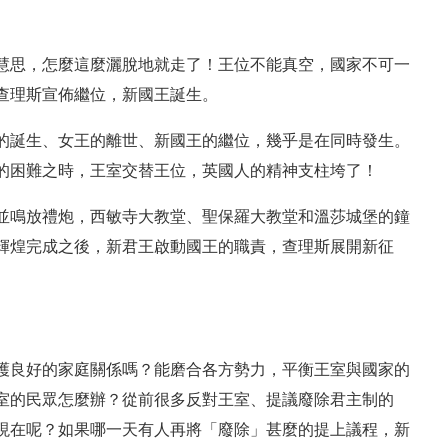
慧思，怎麼這麼灑脫地就走了！王位不能真空，國家不可一
查理斯宣佈繼位，新國王誕生。
的誕生、女王的離世、新國王的繼位，幾乎是在同時發生。
的困難之時，王室交替王位，英國人的精神支柱垮了！
並鳴放禮炮，西敏寺大教堂、聖保羅大教堂和溫莎城堡的鐘
輝煌完成之後，新君王啟動國王的職責，查理斯展開新征
護良好的家庭關係嗎？能磨合各方勢力，平衡王室與國家的
室的民眾怎麼辦？從前很多反對王室、提議廢除君主制的
現在呢？如果哪一天有人再將「廢除」甚麼的提上議程，新