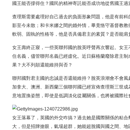
國王能否撐得住？國民的精神寄託能否成功地從舊國王過
查理斯需要處理好自己過去的負面形象問題，他是有前科
影至今未散；和卡米娜之間的婚外情，畢竟恪守基督教教
軟弱、固執的性格等，他是否具備君主的素質？是否能肩
女王壽終正寢，一些英聯邦國的脫英呼聲再次響起。女王
住名義，儘管聯邦名義已經虛化。近日蘇格蘭廢除君主制
果？大不列顛還能維持與否？
聯邦國對君主國的忠誠是否還能維持？脫英浪潮會不會風
加拿大、澳洲、新西蘭三個聯邦國已經宣佈查理斯三世成
意地置換姿態，即使是低調淡化從屬關係，也將被國際社
女王落幕了，英國的外交咋搞？過去她是國際關係的粘合
大，但是招牌搶眼，氣場超群，她能超脫國與國之間、地