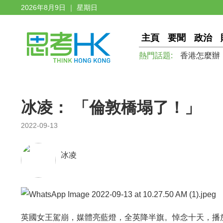
2026年8月9日 ｜ 星期日
主頁
要聞
政治
熱門話題:
香港怎麼辦
冰凌： 「倫敦橋塌了！」
2022-09-13
冰凌
英國女王駕崩，媒體亮藍燈，全英降半旗。悼念十天，播