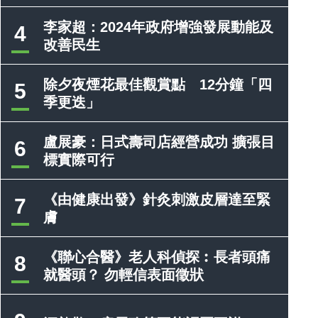
李家超：2024年政府增強發展動能及
4
改善民生
除夕夜煙花最佳觀賞點 12分鐘「四
5
季更迭」
盧展豪：日式壽司店經營成功 擴張目
6
標實際可行
《由健康出發》針灸刺激皮層達至緊
7
膚
《聯心合醫》老人科偵探︰長者頭痛
8
就醫頭？ 勿輕信表面徵狀