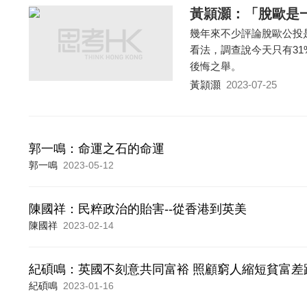
黃頴灝：「脫歐是
幾年來不少評論脫歐公投
看法，調查說今天只有31
後悔之舉。
黃頴灝
2023-07-25
郭一鳴：命運之石的命運
郭一鳴
2023-05-12
陳國祥：民粹政治的貽害--從香港到英美
陳國祥
2023-02-14
紀碩鳴：英國不刻意共同富裕 照顧窮人縮短貧富差
紀碩鳴
2023-01-16