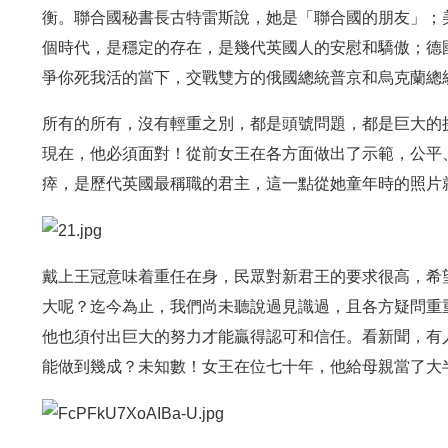
衡。聯合國秘書長古特雷斯說，她是「聯合國的朋友」；
個時代，是穩定的存在，是幾代英國人的安慰和驕傲；德
爭你死我活的當下，交戰雙方的俄國總統普京和烏克蘭總
所有的所有，沒有輕重之別，都是頭號問題，都是巨大的
現在，他必須面對！從前女王在各方面做出了示範，公平
瘁，是歷代英國最稱職的君主，這一點從她童年時的照片
戴上王冠意味着重任在身，民眾對新君王的要求很高，希
大呢？迄今為止，我們尚未聽說過見識過，且各方疑問重
他也須付出巨大的努力才能贏得認可和信任。看新聞，有
能做到幾成？未知數！女王在位七十年，他給母親當了大