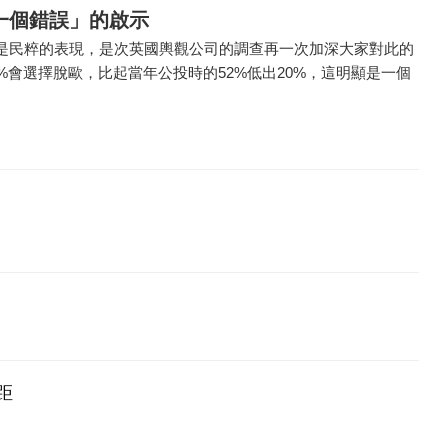
一個錯誤」的啟示
是民粹的表現，是次英國輿觀公司的調查再一次加深大家對此的
%會選擇脫歐，比起當年公投時的52%低出20%，這明顯是一個
距