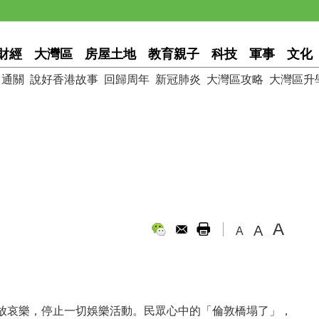
財經
大灣區
房屋土地
教育親子
科技
軍事
文化
通關
說好香港故事
回歸周年
新冠肺炎
大灣區攻略
大灣區升
A
A
A
放哀樂，停止一切娛樂活動。民眾心中的「倫敦橋塌了」，