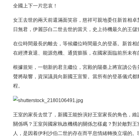
全國上下一片悲哀！
女王去世的兩天前還滿面笑容，慈祥可親地委任新首相卓
日無君，伊麗莎白二世去世的當天，史上待機最久的王儲
在位時間最長的離去，等候繼位時間最久的登基。新首相
在經濟衰退、能源危機、通貨膨脹，在國家面臨前所未有
根據規矩，一朝新的君主繼位，宮殿的陽臺上將宣讀公告
聲將敲響，資深議員向新國王宣誓。當所有的登基儀式都
程。
王室的家長去世了，新國王能扮演好王室家長的角色，維
關係嗎？王室與國家執政機構的關係怎樣處？對於敵對王
人，是因着伊利沙伯二世的存在而平息情緒轉換立場的。