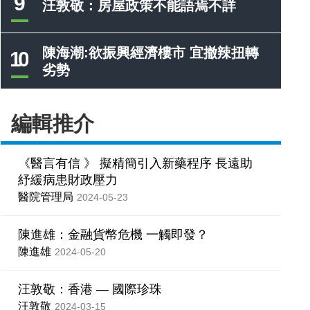
9
汪敦敬：房屋政策不能語焉不詳
陳海潮:欲振興經濟樓市 宜撤辣扭轉
10
劣勢
編輯推介
《醫言有信 》 擬精簡引入新藥程序 長遠助
紓緩病患財政壓力
醫院管理局
2024-05-23
陳進雄：金融貨幣危機 一觸即發？
陳進雄
2024-05-20
汪敦敬：香港 — 國際珍珠
汪敦敬
2024-03-15