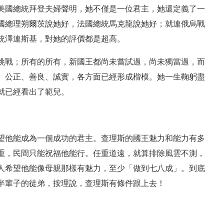
美國總統拜登夫婦聲明，她不僅是一位君主，她還定義了一
國總理朔爾茨說她好，法國總統馬克龍說她好；就連俄烏戰
統澤連斯基，對她的評價都是超高。
挑戰；所有的所有，新國王都尚未嘗試過，尚未獨當過，而
、公正、善良、誠實，各方面已經形成楷模。她一生鞠躬盡
就已經看出了範兒。
望他能成為一個成功的君主。查理斯的國王魅力和能力有多
重，民間只能祝福他能行。任重道遠，就算排除風雲不測，
人希望他能像母親那樣有魅力，至少「做到七八成」。到底
半輩子的徒弟，按理說，查理斯有條件跟上去！