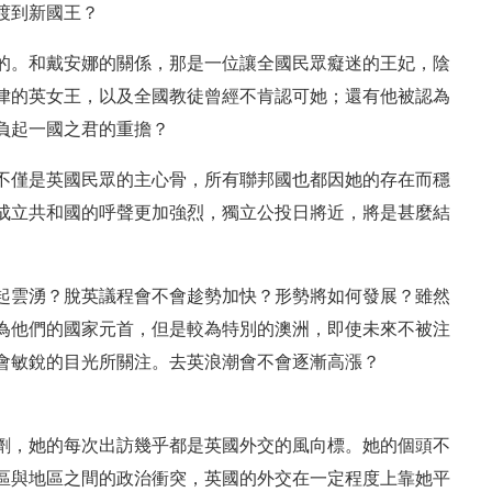
渡到新國王？
的。和戴安娜的關係，那是一位讓全國民眾癡迷的王妃，陰
律的英女王，以及全國教徒曾經不肯認可她；還有他被認為
負起一國之君的重擔？
不僅是英國民眾的主心骨，所有聯邦國也都因她的存在而穩
成立共和國的呼聲更加強烈，獨立公投日將近，將是甚麼結
起雲湧？脫英議程會不會趁勢加快？形勢將如何發展？雖然
為他們的國家元首，但是較為特別的澳洲，即使未來不被注
會敏銳的目光所關注。去英浪潮會不會逐漸高漲？
劑，她的每次出訪幾乎都是英國外交的風向標。她的個頭不
區與地區之間的政治衝突，英國的外交在一定程度上靠她平