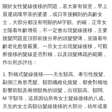
關於女性髮線後移的問題，若大家有留意，早上
晨運或嘆早茶的婆婆，或日常接觸到的高齡女
士，大部分都沒有明顯的M字額。的確，正常女
士隨着年齡增長，不一定會出現髮線後移，主要
脫髮問題是頂部前後分界的頭髮變薄，並隨着年
齡老化愈發嚴重。一旦女士出現髮線後移，可觀
察後移的髮線是否對稱，以及頭髮稀疏的範圍，
作出初步評估：
1. 對稱式髮線後移——天生額高、牽引性脫髮、
顳側三角形禿髮、額部纖維化脫髮，都會對稱地
影響前額及兩側額角的頭髮，出現額高、額闊、
M 字額等，這原因佔所有女士髮線後移的八成。
天生的女士高額佔髮線後移的大部分，幼年或童