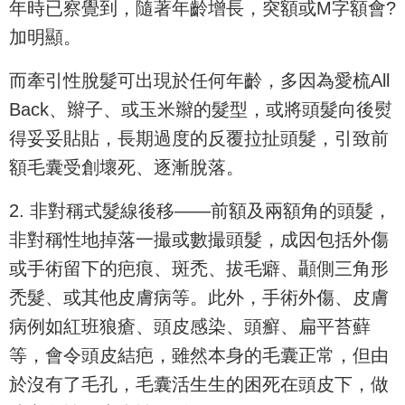
年時已察覺到，隨著年齡增長，突額或M字額會?
加明顯。
而牽引性脫髮可出現於任何年齡，多因為愛梳All
Back、辮子、或玉米辮的髮型，或將頭髮向後熨
得妥妥貼貼，長期過度的反覆拉扯頭髮，引致前
額毛囊受創壞死、逐漸脫落。
2. 非對稱式髮線後移——前額及兩額角的頭髮，
非對稱性地掉落一撮或數撮頭髮，成因包括外傷
或手術留下的疤痕、斑禿、拔毛癖、顳側三角形
禿髮、或其他皮膚病等。此外，手術外傷、皮膚
病例如紅班狼瘡、頭皮感染、頭癬、扁平苔蘚
等，會令頭皮結疤，雖然本身的毛囊正常，但由
於沒有了毛孔，毛囊活生生的困死在頭皮下，做