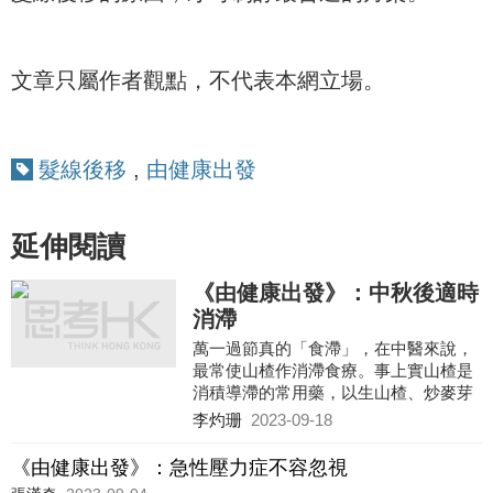
文章只屬作者觀點，不代表本網立場。
髮線後移
,
由健康出發
延伸閱讀
《由健康出發》：中秋後適時
消滯
萬一過節真的「食滯」，在中醫來說，
最常使山楂作消滯食療。事上實山楂是
消積導滯的常用藥，以生山楂、炒麥芽
各10克，煲水飲用，可紓緩因進食過量
李灼珊
2023-09-18
以致食慾不振的情況
《由健康出發》：急性壓力症不容忽視