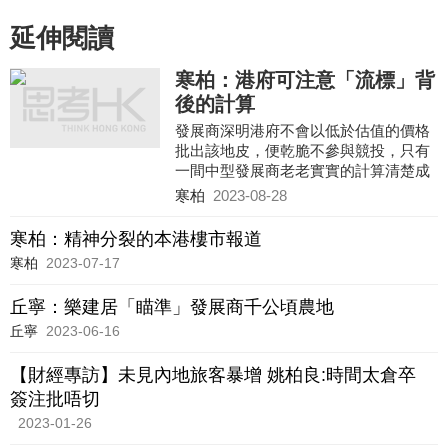
延伸閱讀
寒柏：港府可注意「流標」背
後的計算
發展商深明港府不會以低於估值的價格
批出該地皮，便乾脆不參與競投，只有
一間中型發展商老老實實的計算清楚成
本，並以此「入標」碰碰運氣。其二、
寒柏
2023-08-28
港府專業估價師的估值模型所得出的地
價可能偏高，脫離了現實，因此使發展
寒柏：精神分裂的本港樓市報道
商卻步。
寒柏
2023-07-17
丘寧：樂建居「瞄準」發展商千公頃農地
丘寧
2023-06-16
【財經專訪】未見內地旅客暴增 姚柏良:時間太倉卒
簽注批唔切
2023-01-26