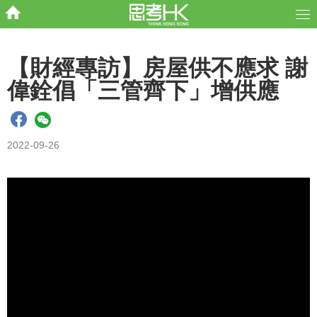
【財經專訪】房屋供不應求 謝
偉銓倡「三管齊下」增供應
2022-09-26