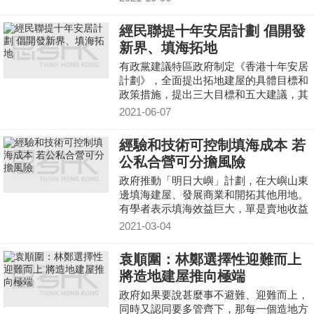
經民聯提十年安居計劃 倡開發
新界、填海拓地
有政黨建議特區政府制定《香港十年安居
計劃》，全面提出拓地建屋的具體目標和
政策措施，提出三大目標和五大建議，其
中包括開發新界、推動大規模公屋重建和
2021-06-07
填海。
經驗和技術可控制填海成本 若
公私合營可分擔風險
政府推動「明日大嶼」計劃，在大嶼山東
邊填海建屋、發展商業和開拓其他用地。
有學者表示填海效益巨大，單是賣地收益
已經可觀，加上政府可以發行債券、融資
2021-03-04
或公私合營，分擔風險。
袁順圍：林鄭選擇性迎難而上
將造地建屋推向極端
政府如果要說甚麼事不避難、迎難而上，
同時又認同要多管齊下，那每一個造地方