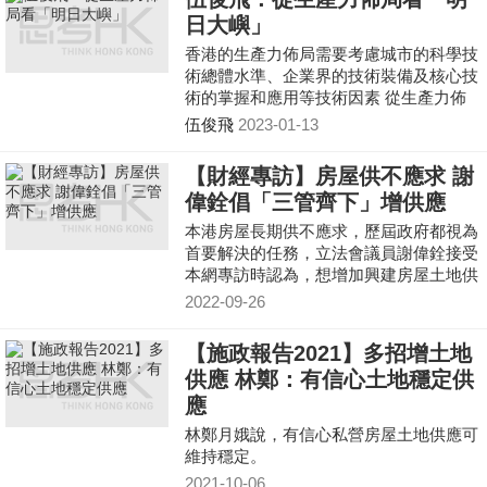
地、海洋和沿海的單一資料平台，香港在
日大嶼」
填海工程可以參考應用科技規劃
香港的生產力佈局需要考慮城市的科學技
術總體水準、企業界的技術裝備及核心技
術的掌握和應用等技術因素 從生產力佈
局視角看，「明日大嶼」計畫的實施有必
伍俊飛
2023-01-13
要反覆斟酌。
【財經專訪】房屋供不應求 謝
偉銓倡「三管齊下」增供應
本港房屋長期供不應求，歷屆政府都視為
首要解決的任務，立法會議員謝偉銓接受
本網專訪時認為，想增加興建房屋土地供
應不外乎三個做法，分別是填海、改變土
2022-09-26
地用途以及增加土
【施政報告2021】多招增土地
供應 林鄭：有信心土地穩定供
應
林鄭月娥說，有信心私營房屋土地供應可
維持穩定。
2021-10-06