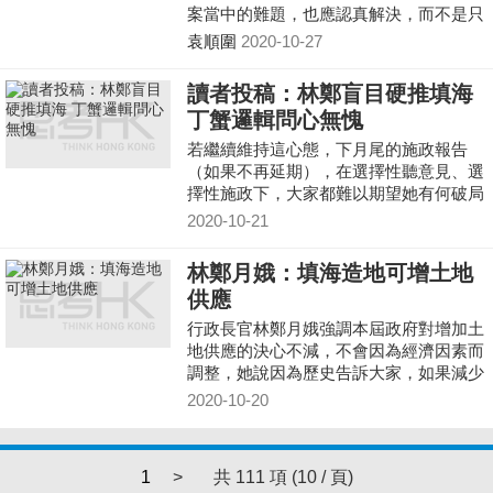
案當中的難題，也應認真解決，而不是只
選擇最難的方案去面對，再舉高展示自己
袁順圍
2020-10-27
如何有決心克服難關，但腳下全是擱在一
旁、進展緩慢的方案。
讀者投稿：林鄭盲目硬推填海
丁蟹邏輯問心無愧
若繼續維持這心態，下月尾的施政報告
（如果不再延期），在選擇性聽意見、選
擇性施政下，大家都難以期望她有何破局
之法。
2020-10-21
林鄭月娥：填海造地可增土地
供應
行政長官林鄭月娥強調本屆政府對增加土
地供應的決心不減，不會因為經濟因素而
調整，她說因為歷史告訴大家，如果減少
土地供應，對將來會有好大的後遺症。
2020-10-20
1
>
共 111 項 (10 / 頁)