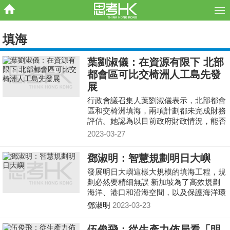
填海
葉劉淑儀：在資源有限下 北部
都會區可比交椅洲人工島先發
展
行政會議召集人葉劉淑儀表示，北部都會
區和交椅洲填海，兩項計劃都未完成財務
評估。她認為以目前政府財政情況，能否
同時推進兩項大型計劃仍可知，她提出在
2023-03-27
有限資源的前提下，可先發展北部都會
區。
鄧淑明：智慧規劃明日大嶼
發展明日大嶼這樣大規模的填海工程，規
劃必然要精細無誤 新加坡為了高效規劃
海洋、港口和沿海空間，以及保護海洋環
境和生物多樣性、兼顧氣候變化的海洋研
鄧淑明
2023-03-23
發，當地海事及港務管理局（MPA）就集
合多達11個政府部門的數據，開發成陸
伍俊飛：從生產力佈局看「明