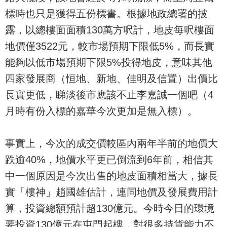
標時也只是獲得五份標書。根據地政總署的披
露，以總樓面面積130萬方呎計，地皮每呎樓面
地價僅3522元，較市場預期下限低5%，而長實
能夠以低市場預期下限5%投得地皮，意味其他
四家發展商（恒地、新地、佳明及信置）出價比
長實更低，睇淡後市應該不止李嘉誠一個吧（4
月時有份入標的嘉華今次更加是無入標）。
事實上，今次的成交價較區內兩年半前的地價大
跌逾40%，地價水平更已倒流到6年前，相信其
中一個原因是今次出售的地皮面積相當大，據長
實「樓神」趙國雄估計，連同地價及發展費用計
算，投資總額預計超130億元。今時今日的環境
要投資130億元在屯門起樓，對很多持貨能力不