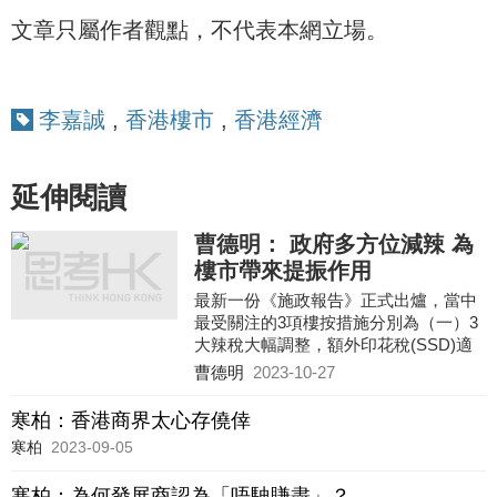
文章只屬作者觀點，不代表本網立場。
李嘉誠
,
香港樓市
,
香港經濟
延伸閱讀
曹德明： 政府多方位減辣 為
樓市帶來提振作用
最新一份《施政報告》正式出爐，當中
最受關注的3項樓按措施分別為（一）3
大辣稅大幅調整，額外印花稅(SSD)適
用年期由3年縮短至2年，買家印花稅
曹德明
2023-10-27
(BSD)及新住宅印花稅(NRSD)的
寒柏：香港商界太心存僥倖
寒柏
2023-09-05
寒柏：為何發展商認為「唔駛賺盡」？