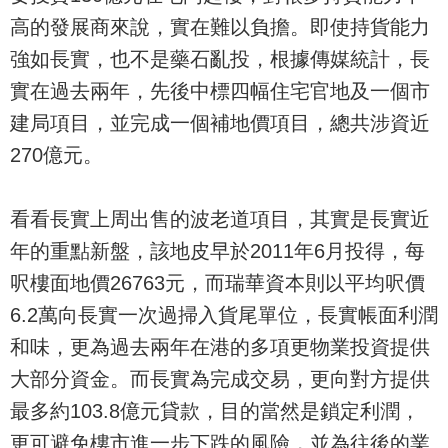
高的發展商來說，實在難以負擔。即使持貨能力
強如長實，也不是藥石亂投，根據傳媒統計，長
實在過去兩年，先後中標四幅住宅官地及一個市
建局項目，並完成一個補地價項目，總共涉資近
270億元。
看看長實上周出售的波老道項目，其實是長實近
年的重點新盤，該地皮早於2011年6月投得，每
呎樓面地價26763元，而瑞華資本則以平均呎價
6.2萬向長實一次過掃入貨尾單位，長實帳面利潤
和味，更為過去兩年在港的多項更物業投資提供
大部分資金。而長實為完成交易，更向對方提供
最多約103.8億元貸款，目的當然是鎖定利潤，
更可避免樓市進一步下跌的風險，並為往後的業