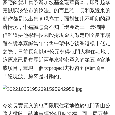
豪宅餘貨出售予新加坡基金瑞華資本，即引起李
嘉誠睇淡後市的說法。的而且確，長和系近來的
動作都是以出售套現為主，面對如此不明朗的經
濟情況，李嘉誠怎會不知「現金為王」最穩陣，
但難道要他學科技園般拎現金去做定期？當市場
還在說李嘉誠當年出售中環中心後香港樓市低走
之際，日前長實以46億元奪得屯門大欖住宅地，
這原來已是集團近兩年來密密買入的第五項官地
或項目，套現一個大project去投資五個新項目，
「逆境波」原來是咁踢的。
今次長實買入的屯門限呎住宅地位於屯門青山公
路大欖段，該地曾經於4月時流標，而上周五截