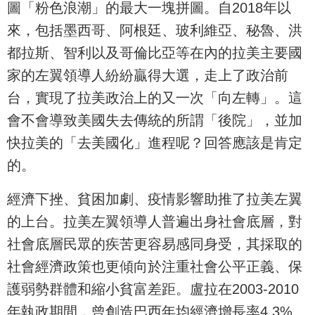
圖「粉色浪潮」的最大一塊拼圖。自2018年以
來，包括墨西哥、阿根廷、玻利維亞、秘魯、洪
都拉斯、智利以及哥倫比亞等在內的拉美主要國
家的左翼領導人紛紛贏得大選，走上了政治前
台，實現了拉美政治上的又一次「向左轉」。這
會不會導致美國失去傳統的所謂「後院」，並加
快拉美的「去美國化」進程呢？回答應該是肯定
的。
經濟下挫、貧困加劇、疫情影響助推了拉美左翼
的上台。拉美左翼領導人普遍出身社會底層，對
社會底層民眾的疾苦更容易感同身受，其採取的
社會經濟政策也更傾向於注重社會公平正義、保
護弱勢群體和縮小貧富差距。盧拉在2003-2010
年執政期間，曾創造巴西年均經濟增長率4.3%、