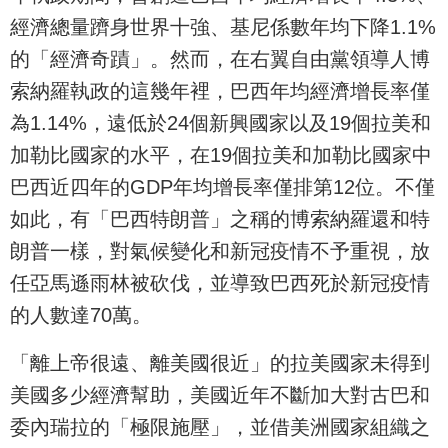
經濟總量躋身世界十強、基尼係數年均下降1.1%
的「經濟奇蹟」。然而，在右翼自由黨領導人博
索納羅執政的這幾年裡，巴西年均經濟增長率僅
為1.14%，遠低於24個新興國家以及19個拉美和
加勒比國家的水平，在19個拉美和加勒比國家中
巴西近四年的GDP年均增長率僅排第12位。不僅
如此，有「巴西特朗普」之稱的博索納羅還和特
朗普一樣，對氣候變化和新冠疫情不予重視，放
任亞馬遜雨林被砍伐，並導致巴西死於新冠疫情
的人數達70萬。
「離上帝很遠、離美國很近」的拉美國家未得到
美國多少經濟幫助，美國近年不斷加大對古巴和
委內瑞拉的「極限施壓」，並借美洲國家組織之