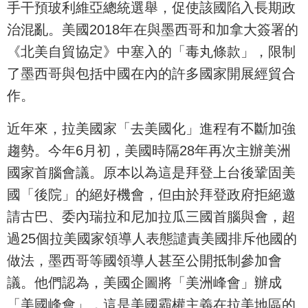
手干預玻利維亞總統選舉，促使該國陷入長期政
治混亂。美國2018年在與墨西哥和加拿大簽署的
《北美自貿協定》中塞入的「毒丸條款」，限制
了墨西哥與包括中國在內的許多國家開展經貿合
作。
近年來，拉美國家「去美國化」進程有不斷加強
趨勢。今年6月初，美國時隔28年再次主辦美洲
國家首腦會議。原本以為這是拜登上台後鞏固美
國「後院」的絕好機會，但由於拜登政府拒絕邀
請古巴、委內瑞拉和尼加拉瓜三國首腦與會，超
過25個拉美國家領導人表態譴責美國排斥他國的
做法，墨西哥等國領導人甚至公開抵制參加會
議。他們認為，美國企圖將「美洲峰會」辦成
「美國峰會」，這是美國霸權主義在拉美地區的