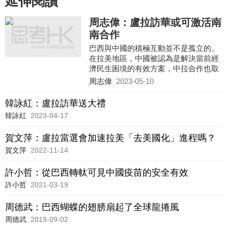
延伸閱讀
周志偉：盧拉訪華或可激活南
南合作
巴西與中國的積極互動並不是孤立的。
在拉美地區，中國被認為是解決當前經
濟民生困境的有效方案，中拉合作也取
得了一系列突破。尼加拉瓜和洪都拉斯
周志偉
2023-05-10
先後與中國建交，阿根廷加入「一帶一
路」倡議並提出加入金磚國家，厄瓜多
韓詠紅：盧拉訪華送大禮
爾、烏拉圭、薩爾瓦多與中國啟動自貿
韓詠紅
2023-04-17
談判程序，等等。由此可見，中國較大
機會會成為拉美地區疫後經濟復甦的重
賀文萍：盧拉當選會加速拉美「去美國化」進程嗎？
要動力，加之中拉雙方在經貿層面業已
形成高度關聯性，中拉經貿合作將具有
賀文萍
2022-11-14
較強韌性，有助於規避政治因素、國際
環境的干擾。正因為如此，就不難理解
許小哲：從巴西轉軚可見中國疫苗的安全有效
盧拉為何做出「沒有人能夠阻止巴西改
許小哲
2021-03-19
善與中國關係」的表態。
周德武：巴西蝴蝶的翅膀扇起了全球龍捲風
周德武
2019-09-02