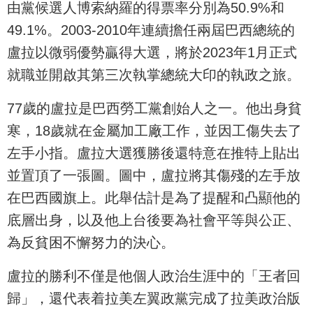
由黨候選人博索納羅的得票率分別為50.9%和
49.1%。2003-2010年連續擔任兩屆巴西總統的
盧拉以微弱優勢贏得大選，將於2023年1月正式
就職並開啟其第三次執掌總統大印的執政之旅。
77歲的盧拉是巴西勞工黨創始人之一。他出身貧
寒，18歲就在金屬加工廠工作，並因工傷失去了
左手小指。盧拉大選獲勝後還特意在推特上貼出
並置頂了一張圖。圖中，盧拉將其傷殘的左手放
在巴西國旗上。此舉估計是為了提醒和凸顯他的
底層出身，以及他上台後要為社會平等與公正、
為反貧困不懈努力的決心。
盧拉的勝利不僅是他個人政治生涯中的「王者回
歸」，還代表着拉美左翼政黨完成了拉美政治版