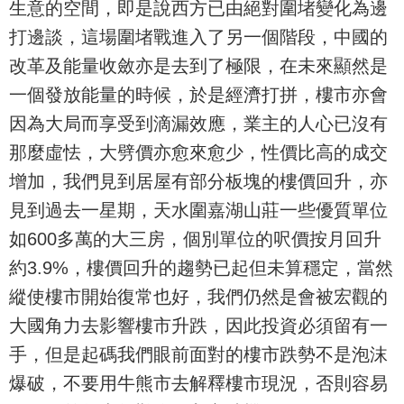
生意的空間，即是說西方已由絕對圍堵變化為邊
打邊談，這場圍堵戰進入了另一個階段，中國的
改革及能量收斂亦是去到了極限，在未來顯然是
一個發放能量的時候，於是經濟打拼，樓市亦會
因為大局而享受到滴漏效應，業主的人心已沒有
那麼虛怯，大劈價亦愈來愈少，性價比高的成交
增加，我們見到居屋有部分板塊的樓價回升，亦
見到過去一星期，天水圍嘉湖山莊一些優質單位
如600多萬的大三房，個別單位的呎價按月回升
約3.9%，樓價回升的趨勢已起但未算穩定，當然
縱使樓市開始復常也好，我們仍然是會被宏觀的
大國角力去影響樓市升跌，因此投資必須留有一
手，但是起碼我們眼前面對的樓市跌勢不是泡沫
爆破，不要用牛熊市去解釋樓市現況，否則容易