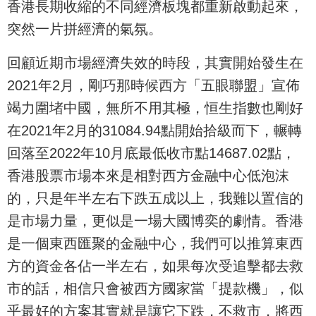
香港長期收縮的不同經濟板塊都重新啟動起來，
突然一片拼經濟的氣氛。
回顧近期市場經濟失效的時段，其實開始發生在
2021年2月，剛巧那時候西方「五眼聯盟」宣佈
竭力圍堵中國，無所不用其極，恒生指數也剛好
在2021年2月的31084.94點開始拾級而下，輾轉
回落至2022年10月底最低收市點14687.02點，
香港股票市場本來是相對西方金融中心低泡沫
的，只是年半左右下跌五成以上，我難以置信的
是市場力量，更似是一場大國博奕的劇情。香港
是一個東西匯聚的金融中心，我們可以推算東西
方的資金各佔一半左右，如果每次受追擊都去救
市的話，相信只會被西方國家當「提款機」，似
乎最好的方案其實就是讓它下跌，不救市，將西