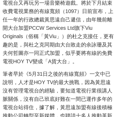
電視台又再玩另一場音樂椅遊戲。將於下月結束
收費電視業務的有線寬頻（1097）日前宣布，上
任一年的行政總裁黃思遠自己遞信，由年幾前離
開大台加盟PCCW Services Ltd旗下Viu
Originals（俗稱「黃Viu」）的杜之克接任，更有
趣的是，與杜之克同期由大台敗走的余詠珊及其
夫何哲圖亦一同正式加盟，似乎要將有線的免費
電視HOY TV變成「A貨大台」。
筆者早於《5月31日之後的有線寬頻》一文中已
說明，人才是HOY TV的最大挑戰，因為黃思遠
沒有管理電視台的經驗，要知道電視行業很講人
脈關係，沒有自己班底好難在一間已運作多年的
電視台站得住，據了解，黃思遠加盟有線後積極
推動公司轉型至新媒體，也聘請十多人推動革新