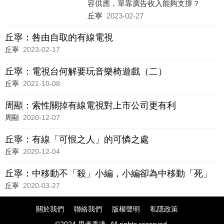
容供應，單靠廣告收入能夠支撐？
丘寧
2023-02-27
丘寧：咎由自取的有線電視
丘寧
2023-02-17
丘寧：電視台何解要玩音樂椅遊戲（二）
丘寧
2021-10-08
周顯：索性關掉有線電視對上市公司更有利
周顯
2020-12-07
丘寧：有線「可恨之人」的可憐之處
丘寧
2020-12-04
丘寧：中移動不「殺」小編，小編卻為中移動「死」
丘寧
2020-03-27
關於我們
聯絡我們
版權聲明
私隱政策
©2024 思考香港. All rights reserved.