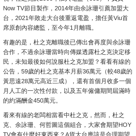
Now TV節目製作，2014年由余詠珊引薦加盟大
台，2021年敗走大台後重返電盈，擔任黃Viu首
席原創內容總監，至今年1月離職。
有趣的是，杜之克離職後已傳出會再度與余詠珊
合作，不過余詠珊當時向傳媒透露杜之克決定移
民，未知最後如何說服杜之克加盟？看看有線的
公告，59歲的杜之克基本月薪36萬元（較48歲的
黃思遠28萬元高近三成），還有首個月收多一個
月人工的一次性付款，以及五年僱傭期間屆滿時
的約滿酬金450萬元。
看來有線的老闆相當看中杜之克，然而，杜之
克、余詠珊、何哲圖這個組合，大家會期望HOY
TV會有什麼好東西來？A貨大台應該是合理期望