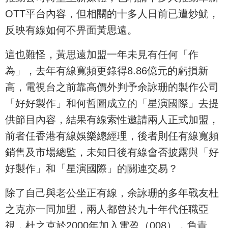
OTT平台內容，但相關的十多人日前已遭炒魷，
反映有線如何不畀面黃思遠。
這也難怪，黃思遠加盟一年未見有任何「作
為」，去年有線寬頻更錄得8.86億元的虧損新
高，電視台之前靠高價外判予余詠珊的製作公司
「好好製作」和何哲圖成立的「星演國際」去提
供節目內容，結果有線索性邀請兩人正式加盟，
前者任香港有線娛樂總經理，後者則任有線寬頻
銷售及市場總監，未知日後有線會否披露與「好
好製作」和「星演國際」的關連交易？
除了自己與老公坐正有線，余詠珊的多年戰友杜
之克亦一同加盟，兩人都曾於九十年代任職亞
視，杜之克於2000年加入電盈（008），負責