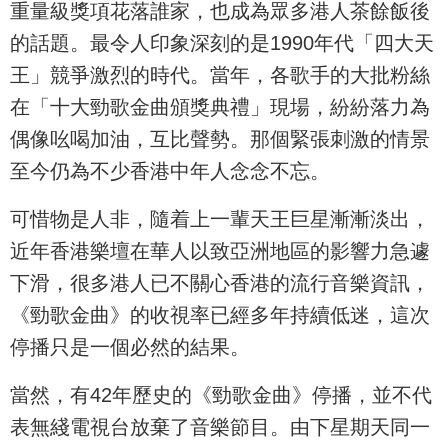
重量級獎項花落誰家，也成為眾多港人茶餘飯後
的話題。最令人印象深刻的是1990年代「四大天
王」競爭激烈的時代。當年，各歌手的大批粉絲
在「十大勁歌金曲頒獎典禮」現場，紛紛落力為
偶像吆喝加油，互比聲勢。那個緊張刺激的情景
至今仍為不少香港中年人念念不忘。
可惜物是人非，隨着上一輩天王巨星漸漸淡出，
近年香港樂壇在華人以致亞洲地區的影響力急遽
下滑，很多港人已不關心香港的流行音樂資訊，
《勁歌金曲》的收視率已經多年持續低迷，這次
停播只是一個必然的結果。
當然，有42年歷史的《勁歌金曲》停播，並不代
表無綫電視台放棄了音樂節目。由下星期天同一