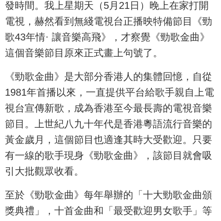
發時間。我上星期天（5月21日）晚上在家打開
電視，赫然看到無綫電視台正播映特備節目《勁
歌43年情· 讓音樂高飛》，才察覺《勁歌金曲》
這個音樂節目原來正式畫上句號了。
《勁歌金曲》是大部分香港人的集體回憶，自從
1981年首播以來，一直提供平台給歌手親自上電
視台宣傳新歌，成為香港至今最長壽的電視音樂
節目。上世紀八九十年代是香港粵語流行音樂的
黃金歲月，這個節目也適逢其時大受歡迎。只要
有一線的歌手現身《勁歌金曲》，該節目就會吸
引大批觀眾收看。
至於《勁歌金曲》每年舉辦的「十大勁歌金曲頒
獎典禮」，十首金曲和「最受歡迎男女歌手」等