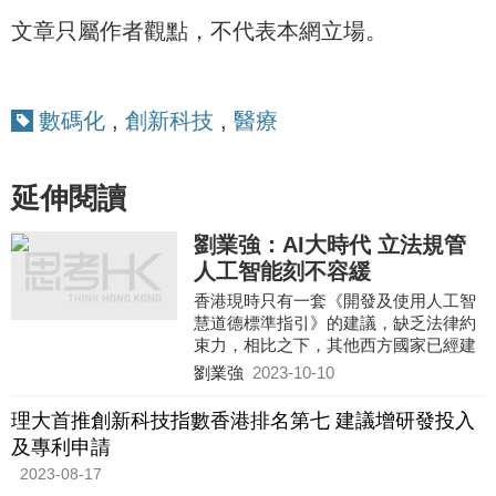
文章只屬作者觀點，不代表本網立場。
數碼化
,
創新科技
,
醫療
延伸閱讀
劉業強：AI大時代 立法規管
人工智能刻不容緩
香港現時只有一套《開發及使用人工智
慧道德標準指引》的建議，缺乏法律約
束力，相比之下，其他西方國家已經建
立了AI相關的法律基礎。
劉業強
2023-10-10
理大首推創新科技指數香港排名第七 建議增研發投入
及專利申請
2023-08-17