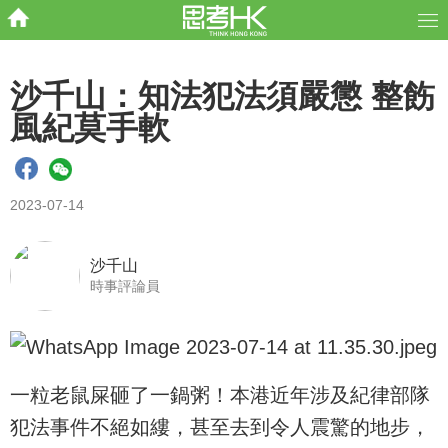
沙千山：知法犯法須嚴懲 整飭
風紀莫手軟
2023-07-14
沙千山
時事評論員
一粒老鼠屎砸了一鍋粥！本港近年涉及紀律部隊
犯法事件不絕如縷，甚至去到令人震驚的地步，