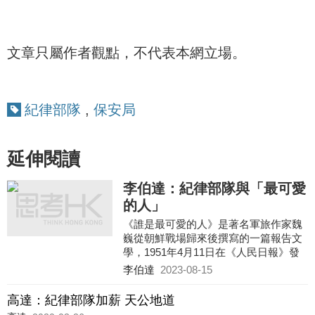
文章只屬作者觀點，不代表本網立場。
紀律部隊
,
保安局
延伸閱讀
李伯達：紀律部隊與「最可愛
的人」
《誰是最可愛的人》是著名軍旅作家魏
巍從朝鮮戰場歸來後撰寫的一篇報告文
學，1951年4月11日在《人民日報》發
表，熱情歌頌了中國人民志願軍。從
李伯達
2023-08-15
此，「最可愛的人」成為解放軍的代名
詞。
高達：紀律部隊加薪 天公地道