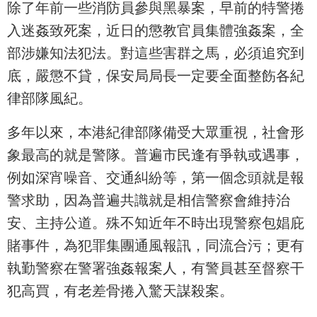
除了年前一些消防員參與黑暴案，早前的特警捲
入迷姦致死案，近日的懲教官員集體強姦案，全
部涉嫌知法犯法。對這些害群之馬，必須追究到
底，嚴懲不貸，保安局局長一定要全面整飭各紀
律部隊風紀。
多年以來，本港紀律部隊備受大眾重視，社會形
象最高的就是警隊。普遍市民逢有爭執或遇事，
例如深宵噪音、交通糾紛等，第一個念頭就是報
警求助，因為普遍共識就是相信警察會維持治
安、主持公道。殊不知近年不時出現警察包娼庇
賭事件，為犯罪集團通風報訊，同流合污；更有
執勤警察在警署強姦報案人，有警員甚至督察干
犯高買，有老差骨捲入驚天謀殺案。