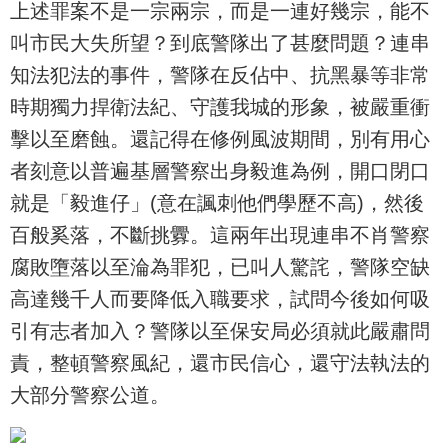
上述罪案不是一宗兩宗，而是一連好幾宗，能不
叫市民大失所望？到底警隊出了甚麼問題？連串
知法犯法的事件，警隊在反佔中、抗黑暴等非常
時期獨力捍衛法紀、守護我城的形象，被嚴重衝
擊以至磨蝕。還記得在修例風波期間，別有用心
者刻意以普遍基層警察出身毅進為例，開口閉口
就是「毅進仔」(意在諷刺他們學歷不高)，然後
百般奚落，不斷挑釁。這兩年出現連串不肖警察
腐敗墮落以至淪為罪犯，已叫人驚詫，警隊空缺
高達幾千人而要降低入職要求，試問今後如何吸
引有志者加入？警隊以至保安局必須就此嚴肅問
責，整頓警察風紀，還市民信心，還守法執法的
大部分警察公道。