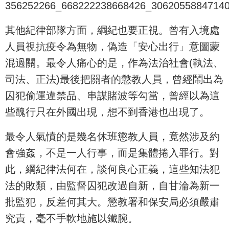
其他紀律部隊方面，綱紀也要正視。曾有入境處
人員視抗疫令為無物，偽造「安心出行」意圖蒙
混過關。最令人痛心的是，作為法治社會(執法、
司法、正法)最後把關者的懲教人員，曾經鬧出為
囚犯偷運違禁品、串謀賭波等勾當，曾經以為這
些醜行只在外國出現，想不到香港也出現了。
最令人氣憤的是幾名休班懲教人員，竟然涉及約
會強姦，不是一人行事，而是集體捲入罪行。對
此，綱紀律法何在，談何良心正義，這些知法犯
法的敗類，由監督囚犯改過自新，自甘淪為新一
批監犯，反差何其大。懲教署和保安局必須嚴肅
究責，毫不手軟地施以鐵腕。