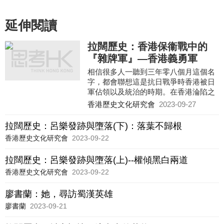
延伸閱讀
拉闊歷史：香港保衞戰中的
『雜牌軍』—香港義勇軍
相信很多人一聽到三年零八個月這個名
字，都會聯想這是抗日戰爭時香港被日
軍佔領以及統治的時期。在香港淪陷之
前，其實港英政府曾經作出頑強的抵
香港歷史文化研究會
2023-09-27
抗，令到日軍本來打算以一星期就攻陷
香港的計劃，被守軍硬拖至十八天才攻
拉闊歷史：呂樂發跡與墮落(下)：落葉不歸根
陷，後世稱為「十八日戰爭」。本文旨
香港歷史文化研究會
2023-09-22
在述說香港義勇軍可歌可泣保家衞國的
事蹟。它的組成來自香港不同種族居
拉闊歷史：呂樂發跡與墮落(上)--權傾黑白兩道
民，規模雖小，卻發揮強大作用，甚至
在戰後被港英政府公布御賜「皇家」榮
香港歷史文化研究會
2023-09-22
銜。
廖書蘭：她，尋訪蜀漢英雄
廖書蘭
2023-09-21