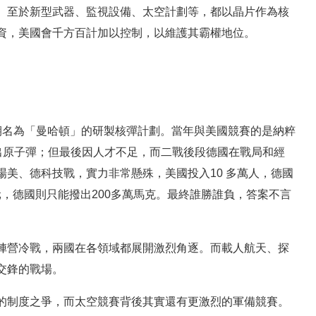
。至於新型武器、監視設備、太空計劃等，都以晶片作為核
資，美國會千方百計加以控制，以維護其霸權地位。
期名為「曼哈頓」的研製核彈計劃。當年與美國競賽的是納粹
造出原子彈；但最後因人才不足，而二戰後段德國在戰局和經
美、德科技戰，實力非常懸殊，美國投入10 多萬人，德國
元，德國則只能撥出200多萬馬克。最終誰勝誰負，答案不言
陣營冷戰，兩國在各領域都展開激烈角逐。而載人航天、探
交鋒的戰場。
的制度之爭，而太空競賽背後其實還有更激烈的軍備競賽。