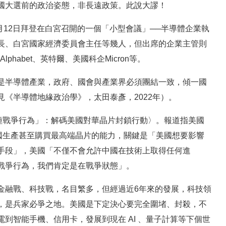
國大選前的政治姿態，非長遠政策。此說大謬！
月12日拜登在白宮召開的一個「小型會議」──半導體企業執
長、白宮國家經濟委員會主任等幾人，但出席的企業主管則
phabet、英特爾、美國科企Micron等。
是半導體產業，政府、國會與產業界必須團結一致，傾一國
《半導體地緣政治學》，太田泰彥，2022年）。
種戰爭行為」：解碼美國對華晶片封鎖行動〉。報道指美國
國生產甚至購買最高端晶片的能力，關鍵是「美國想要影響
手段」，美國「不僅不會允許中國在技術上取得任何進
戰爭行為，我們肯定是在戰爭狀態」。
金融戰、科技戰，名目繁多，但經過近6年來的發展，科技領
，是兵家必爭之地。美國是下定決心要完全圍堵、封殺，不
到智能手機、信用卡，發展到現在 AI 、量子計算等下個世