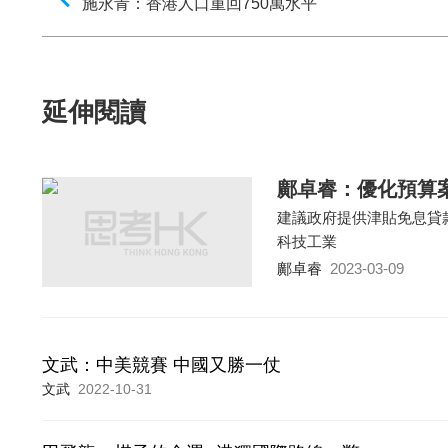
施永青：香港人口重回750萬水平
延伸閱讀
鄺卓睿：優化預算
建議政府提供津貼免息貸
科技工業
鄺卓睿
2023-03-09
文武：中美競賽 中國又勝一仗
文武
2022-10-31