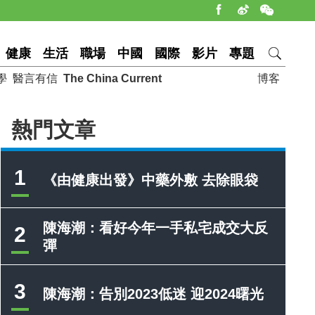
健康
生活
職場
中國
國際
影片
專題
學
醫言有信
The China Current
博客
熱門文章
1
《由健康出發》中藥外敷 去除眼袋
陳海潮：看好今年一手私宅成交大反
2
彈
3
陳海潮：告別2023低迷 迎2024曙光