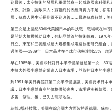
到最後，太空技術的發展和軍備競賽一起成為國家科學和
大戰」計劃，誘敵深入；蘇聯終於因經濟實力不足，卻消
展，蘇聯人民生活長期得不到改善……最終蘇聯解體，美
第三次是上世紀80年代美國日本的科技戰，戰場就在半
是開始大規模援助日本，包括晶體管的技術轉移。1970
日立、東芝和三菱組成超大規模集成電路技術研究組合，開
過美國──1989年，日本晶片在全球市佔率達到53%，
早在1985年，美國即針對日本半導體業發起第一次「301
本擴大外國半導體企業進入日本市場，並監控日本的半導
到1991 年美日再簽訂第二次半導體協議，美國要求日本
議，日本半導體廠商的價格優勢喪失，市場逐漸被韓國、
多番「修理」後，已失去龍頭地位。
綜觀3場科技戰，美國在綜合國力方面皆勝過德國、蘇聯