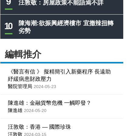
9
汪敦敬：房屋政策不能語焉不詳
陳海潮:欲振興經濟樓市 宜撤辣扭轉
10
劣勢
編輯推介
《醫言有信 》 擬精簡引入新藥程序 長遠助
紓緩病患財政壓力
醫院管理局
2024-05-23
陳進雄：金融貨幣危機 一觸即發？
陳進雄
2024-05-20
汪敦敬：香港 — 國際珍珠
汪敦敬
2024-03-15