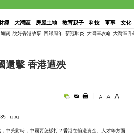
財經
大灣區
房屋土地
教育親子
科技
軍事
文化
通關
說好香港故事
回歸周年
新冠肺炎
大灣區攻略
大灣區升
國還擊 香港遭殃
A
A
A
戰，中美對峙，中國要怎樣打？香港在輸送資金、人才等方面