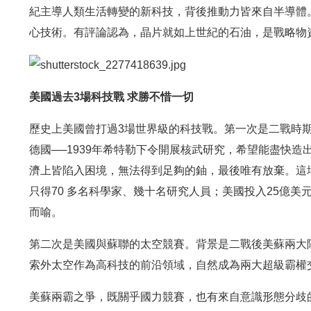
紀主導人類生活轉變的新科技，背後推動力皆來自半導體
心技術。有評論認為，晶片就如上世紀的石油，是戰略物
美國過去3場科技戰 求勝不惜一切
歷史上美國曾打過3場世界級的科技戰。第一次是二戰時
德國──1939年希特勒下令開展核武研究，希望能盡快
濟上皆陷入困境，無法得到足夠的鈾，最後唯有放棄。這場
只得70 多名科學家、幾十名研究人員；美國投入25億美
而喻。
第二次是美國與蘇聯的太空競賽。背景是二戰後美蘇兩大
索外太空作為高科技的前沿領域，自然成為兩大超級霸權
美蘇兩霸之爭，既關乎國力競賽，也有來自意識形態分歧