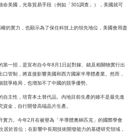
命美國，光靠貿易手段（例如「301調查」），美國就可
霸權的實力，也顯示為了保住科技上的領先地位，美國會用盡
的第一招，是宣布自今年8月1日起對鎵、鍺及相關物實行出
出口管制，將直接影響美國和西方國家半導體產業。然而，
個競爭格局，也增加不了中國的競爭優勢。
的自主性，培育本土替代品。內地目前生產的雖不是最先進
究資金，自行開發高端晶片生產。
升實力。今年2月在被譽為「半導體奧林匹克」的國際學會
首次居於首位；在影響中長期技術開發能力的基礎研究領域，