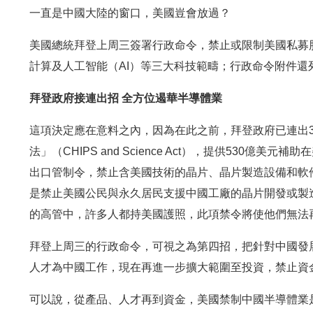
一直是中國大陸的窗口，美國豈會放過？
美國總統拜登上周三簽署行政命令，禁止或限制美國私募
計算及人工智能（AI）等三大科技範疇；行政命令附件還
拜登政府接連出招 全方位遏華半導體業
這項決定應在意料之內，因為在此之前，拜登政府已連出3
法」（CHIPS and Science Act），提供530億
出口管制令，禁止含美國技術的晶片、晶片製造設備和軟
是禁止美國公民與永久居民支援中國工廠的晶片開發或製
的高管中，許多人都持美國護照，此項禁令將使他們無法
拜登上周三的行政命令，可視之為第四招，把針對中國發
人才為中國工作，現在再進一步擴大範圍至投資，禁止資
可以說，從產品、人才再到資金，美國禁制中國半導體業