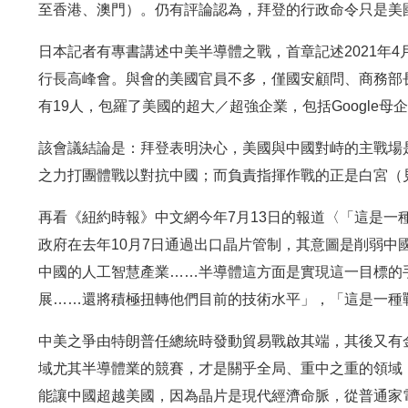
至香港、澳門）。仍有評論認為，拜登的行政命令只是美
日本記者有專書講述中美半導體之戰，首章記述2021年4
行長高峰會。與會的美國官員不多，僅國安顧問、商務部
有19人，包羅了美國的超大／超強企業，包括Google母企Al
該會議結論是：拜登表明決心，美國與中國對峙的主戰場
之力打團體戰以對抗中國；而負責指揮作戰的正是白宮（見
再看《紐約時報》中文網今年7月13日的報道〈「這是一
政府在去年10月7日通過出口晶片管制，其意圖是削弱中
中國的人工智慧產業……半導體這方面是實現這一目標的
展……還將積極扭轉他們目前的技術水平」，「這是一種
中美之爭由特朗普任總統時發動貿易戰啟其端，其後又有
域尤其半導體業的競賽，才是關乎全局、重中之重的領域
能讓中國超越美國，因為晶片是現代經濟命脈，從普通家電