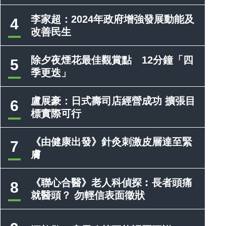
李家超：2024年政府增強發展動能及
4
改善民生
除夕夜煙花最佳觀賞點 12分鐘「四
5
季更迭」
盧展豪：日式壽司店經營成功 擴張目
6
標實際可行
《由健康出發》針灸刺激皮層達至緊
7
膚
《聯心合醫》老人科偵探︰長者頭痛
8
就醫頭？ 勿輕信表面徵狀