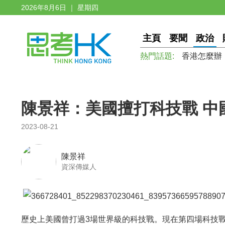
2026年8月6日 ｜ 星期四
主頁
要聞
政治
熱門話題:
香港怎麼辦
陳景祥：美國擅打科技戰 中
2023-08-21
陳景祥
資深傳媒人
歷史上美國曾打過3場世界級的科技戰。現在第四場科技