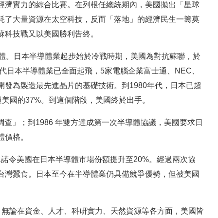
經濟實力的綜合比賽。在列根任總統期內，美國拋出「星球
耗了大量資源在太空科技，反而「落地」的經濟民生一籌莫
蘇科技戰又以美國勝利告終。
導體。日本半導體業起步始於冷戰時期，美國為對抗蘇聯，於
年代日本半導體業已全面起飛，5家電腦企業富士通、NEC、
發為製造最先進晶片的基礎技術。到1980年代，日本已超
超過美國的37%。到這個階段，美國終於出手。
調查」；到1986 年雙方達成第一次半導體協議，美國要求日
體價格。
承諾令美國在日本半導體市場份額提升至20%。經過兩次協
台灣蠶食。日本至今在半導體業仍具備競爭優勢，但被美國
，無論在資金、人才、科研實力、天然資源等各方面，美國皆