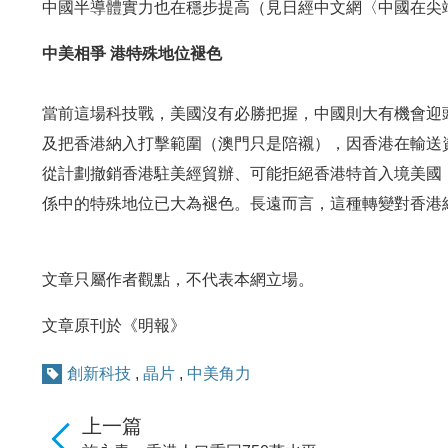
中國半導體實力也在穩步提高（見日經中文網〈中國在尖端半
中美相爭 港特殊地位褪色
當前這場科技戰，美國沒有必勝把握，中國則大有機會迎
及把香港納入打擊範圍（澳門只是陪襯），因香港在輸送
從計劃撤銷香港駐美經貿辦、可能拒絕香港特首入境美國
係中的特殊地位已大為褪色。長遠而言，這種轉變對香港
文章只屬作者觀點，不代表本網立場。
文章原刊於《明報》
創新科技
,
晶片
,
中美角力
上一篇