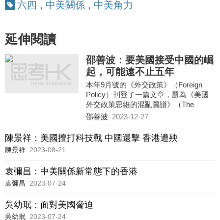
六四
,
中美關係
,
中美角力
延伸閱讀
邵善波：要美國接受中國的崛
起，可能遠不止五年
本年9月號的《外交政策》（Foreign
Policy）刊登了一篇文章，題為《美國
外交政策思維的混亂圖譜》（The
Scrambled Spectrum of U.S. Foreign-
邵善波
2023-12-27
Policy Thinking）
陳景祥：美國擅打科技戰 中國還擊 香港遭殃
陳景祥
2023-08-21
袁彌昌：中美關係新常態下的香港
袁彌昌
2023-07-24
吳幼珉：面對美國脅迫
吳幼珉
2023-07-24