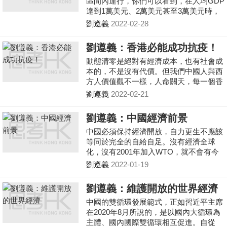
區間內運行，你們可以看到，在人均GDP
達到1萬美元、2萬美元甚至3萬美元時，
經濟增長率（從美日兩國的經驗看）依然
劉遵義
2022-02-28
能夠達到6%左右。所以長期看，我還是
相當樂觀的。
劉遵義：香港必能成功抗疫！
動態清零是絕對有經濟成本，也有社會成
本的，不是沒有代價。但我們中國人與西
方人價值觀不一樣，人命關天，每一個香
港居民的生命都是珍貴的。
劉遵義
2022-02-21
劉遵義：中國經濟前景
中國必須保持經濟開放，自力更生不應該
等同於完全的自給自足。沒有經濟全球
化，沒有2001年加入WTO，就不會有今
天的中國經濟。我們應該時刻記住，必須
劉遵義
2022-01-19
要雙循環。
劉遵義：維護開放的世界經濟
中國的雙循環發展範式，正如習近平主席
在2020年8月所說的，是以國內大循環為
主體、國內國際雙循環相互促進。自從