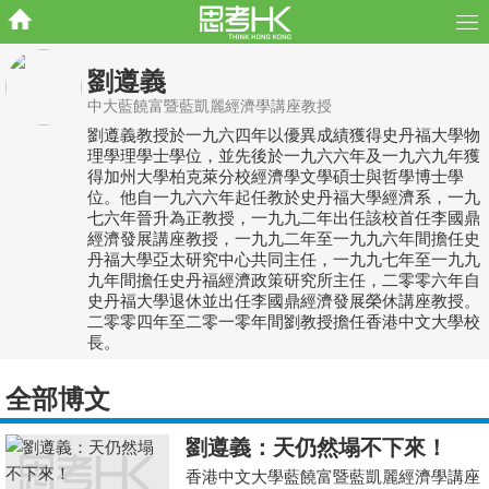
劉遵義
中大藍饒富暨藍凱麗經濟學講座教授
劉遵義教授於一九六四年以優異成績獲得史丹福大學物
理學理學士學位，並先後於一九六六年及一九六九年獲
得加州大學柏克萊分校經濟學文學碩士與哲學博士學
位。他自一九六六年起任教於史丹福大學經濟系，一九
七六年晉升為正教授，一九九二年出任該校首任李國鼎
經濟發展講座教授，一九九二年至一九九六年間擔任史
丹福大學亞太研究中心共同主任，一九九七年至一九九
九年間擔任史丹福經濟政策研究所主任，二零零六年自
史丹福大學退休並出任李國鼎經濟發展榮休講座教授。
二零零四年至二零一零年間劉教授擔任香港中文大學校
長。
全部博文
劉遵義：天仍然塌不下來！
香港中文大學藍饒富暨藍凱麗經濟學講座