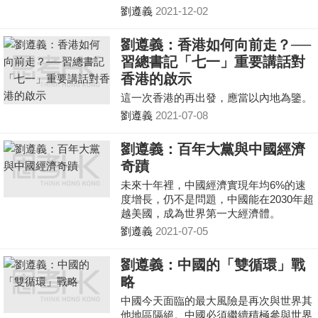
1978年改革開放以來，中國一直是經濟全
劉遵義
2021-12-02
球化的主要受益者。近來雙循環範式的採
納，顯然表明中國無意從經濟全球化中退
劉遵義：香港如何向前走？──
卻，相反，它會繼續推進經濟改革，推動
習總書記「七一」重要講話對
建設全面開放的世界經濟。
香港的啟示
這一次香港的再出發，應當以內地為鑒。
劉遵義
2021-07-08
劉遵義：百年大黨與中國經濟
奇蹟
未來十年裡，中國經濟實現年均6%的速
度增長，仍不是問題，中國能在2030年超
越美國，成為世界第一大經濟體。
劉遵義
2021-07-05
劉遵義：中國的「雙循環」戰
略
中國今天面臨的最大風險是再次與世界其
他地區隔絕。中國必須繼續積極參與世界