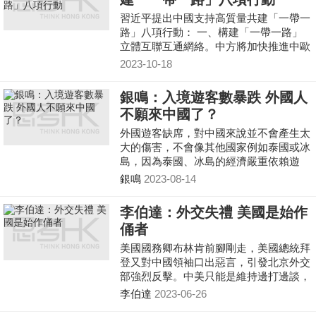
習近平提出中國支持高質量共建「一帶一
路」八項行動： 一、構建「一帶一路」
立體互聯互通網絡。中方將加快推進中歐
班列高質量發展，參與跨裏海國際運輸走
2023-10-18
廊建設，辦好中歐
銀鳴：入境遊客數暴跌 外國人
不願來中國了？
外國遊客缺席，對中國來說並不會產生太
大的傷害，不會像其他國家例如泰國或冰
島，因為泰國、冰島的經濟嚴重依賴遊
客。目前，中國遊客國內旅遊的支出比
銀鳴
2023-08-14
2019年更多。但儘管如此，中國仍有許多
企業依賴外國遊客，少了外國人，意味
李伯達：外交失禮 美國是始作
說，中國失去向外國人展示積極形象的機
俑者
會，當地導遊收入也銳減。
美國國務卿布林肯前腳剛走，美國總統拜
登又對中國領袖口出惡言，引發北京外交
部強烈反擊。中美只能是維持邊打邊談，
鬥而不破。
李伯達
2023-06-26