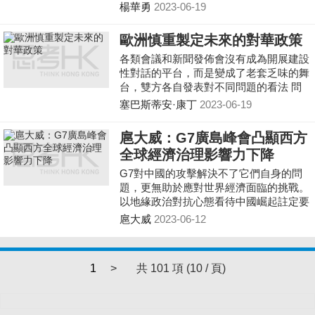
楊華勇
2023-06-19
歐洲慎重製定未來的對華政策
各類會議和新聞發佈會沒有成為開展建設
性對話的平台，而是變成了老套乏味的舞
台，雙方各自發表對不同問題的看法 問
題出現了：人權優先還是貿易優先？儘管
塞巴斯蒂安·康丁
2023-06-19
致力於推廣歐洲價值觀，但歐洲往往認為
貿易優先於人權，對任何可能的人權侵犯
扈大威：G7廣島峰會凸顯西方
行為視而不見。
全球經濟治理影響力下降
G7對中國的攻擊解決不了它們自身的問
題，更無助於應對世界經濟面臨的挑戰。
以地緣政治對抗心態看待中國崛起註定要
失敗，因為這種對抗不符合大多數國際社
扈大威
2023-06-12
會成員的共同利益，甚至不符合對抗者自
身的國家利益，終將引起其決策者的反思
和政策調整。
1
>
共 101 項 (10 / 頁)