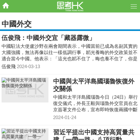
中國外交
伍俊飛：中國外交宜「藏器露微」
中國駐法大使盧沙野在兩會期間表示，中國當前已成為名副其實的
大國強國，無法再像以往一樣低調行事，韜光養晦的外交政策並不
適合當今中國。他表示：「這光也韜不住了，晦也養不住了，你是
成為一頭大象了，你不可能再躲在樹後面。」盧沙野強調，大國要
伍俊飛
2024-03-13
有大國的樣子，作為一個負責任的大國，中國要更積極參與全球治
理和多邊事務，更主動承擔應有的責任，發揮應有的作用。
中國與太平洋島國瑙魯恢復外
交關係
中國和太平洋島國瑙魯今日（24日）舉行
復交儀式，外長王毅與瑙魯外交官員在北
京簽署文件公布，宣布即時恢復兩國中斷
近19年的外交關係。
2024-01-24
習近平提出中國支持高質量共
建「一帶一路」八項行動