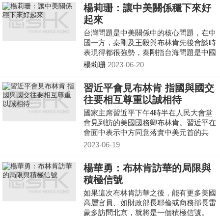
楊莉珊：讓中美關係穩下來好
起來
台灣問題是中美關係中的核心問題，在中
國一方，秦剛及王毅與布林肯先後會談時
表現得都很強勢，秦剛指台海問題是中國
核心利益中的核心，並指出台海是美中關
楊莉珊
2023-06-20
係「最大的風險」；到了王毅與布林肯會
談時，中方的口氣更強硬，王毅要求美方
習近平會見布林肯 指國與國交
不得「肆意干涉中國的內政」。中美關係
往要相互尊重以誠相待
發展到這種地步，王毅稱，根源在於「美
方抱持錯誤的對華認知」，王毅還敦促美
國家主席習近平下午4時半在人民大會堂
方「不要拿國強必霸的範本來鏡像中國，
會見到訪的美國國務卿布林肯。習近平在
不要用西方傳統大國走過的軌跡來誤判中
會面中表示中方同意落實中美元首的共
國。」
識，認為國與國交往要相互尊重、以誠相
2023-06-19
待，希望布林肯此行
楊華勇：布林肯訪華的局限與
積極信號
如果這次布林肯訪華之後，能有更多美國
高層官員、如財政部長耶倫或商務部長雷
蒙多訪問北京，就將是一個積極信號。