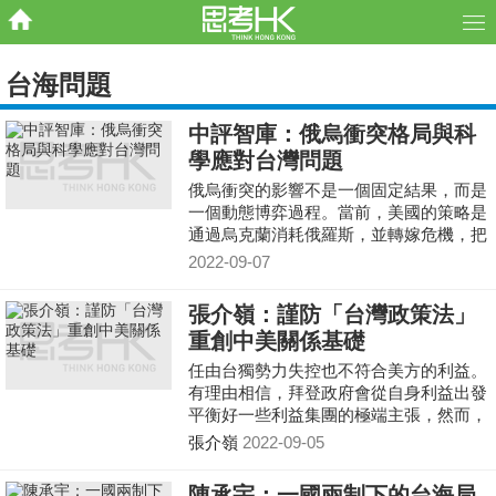
台海問題
中評智庫：俄烏衝突格局與科
學應對台灣問題
俄烏衝突的影響不是一個固定結果，而是
一個動態博弈過程。當前，美國的策略是
通過烏克蘭消耗俄羅斯，並轉嫁危機，把
負面影響引向中國，實現同時打壓中俄兩
2022-09-07
國的圖謀。
張介嶺：謹防「台灣政策法」
重創中美關係基礎
任由台獨勢力失控也不符合美方的利益。
有理由相信，拜登政府會從自身利益出發
平衡好一些利益集團的極端主張，然而，
不管怎樣，美國堅持把台灣問題作為遏制
張介嶺
2022-09-05
中國崛起的戰略手段不會改變
陳承宇：一國兩制下的台海局