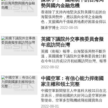
勢與國內金融危機
香港除了支持內地堅決反對美國引起的台
海緊張局勢外，應以面向全球之金融角
色，支援國內千億級房地產紓困基金得以
更大規模，減少國內系統性風險
陳承宇博士
2022-08-05
英國下議院外交事務委員會擬
年底訪問台灣
英國《衛報》報導，台海緊張局勢不斷升
溫，英國國會下議院外交事務委員會計劃
在今年11月或12月初組團訪問台灣。報導
引述消息人士指此次訪問原訂於今年稍早
2022-08-02
進行，但由於代表
中國空軍︰有信心能力捍衛國
家主權和領土完整
中國空軍新聞發言人申進科大校31日在北
京表示，捍衛祖國的大好河山是空軍的神
聖使命。空軍多型戰機繞飛祖國寶島台
灣，錘煉提升維護國家主權和領土完整的
2022-08-01